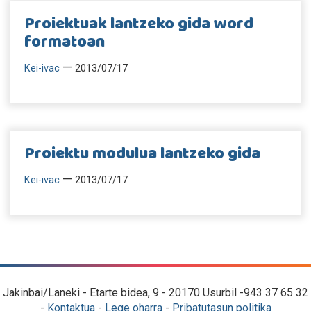
Proiektuak lantzeko gida word
formatoan
—
Kei-ivac
2013/07/17
Proiektu modulua lantzeko gida
—
Kei-ivac
2013/07/17
Jakinbai/Laneki - Etarte bidea, 9 - 20170 Usurbil -943 37 65 32
-
Kontaktua
-
Lege oharra
-
Pribatutasun politika