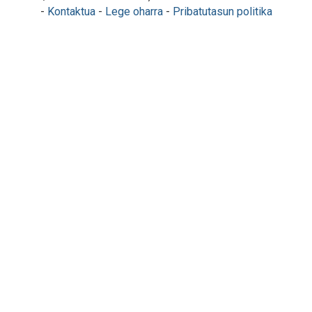
-
Kontaktua
-
Lege oharra
-
Pribatutasun politika