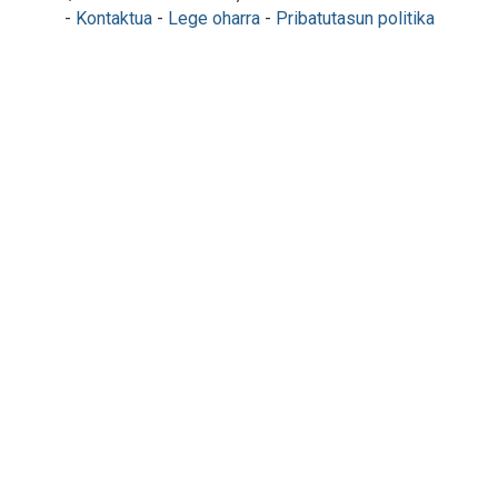
-
Kontaktua
-
Lege oharra
-
Pribatutasun politika