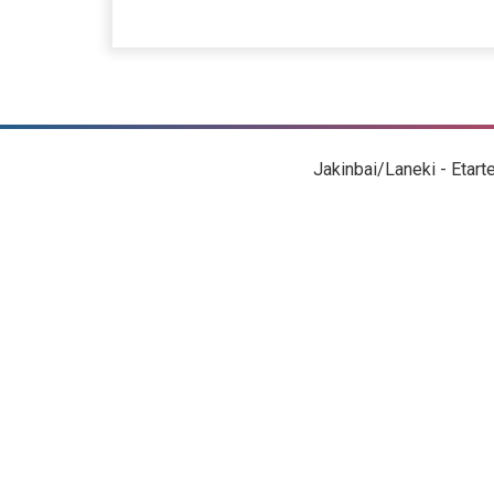
Jakinbai/Laneki - Etart