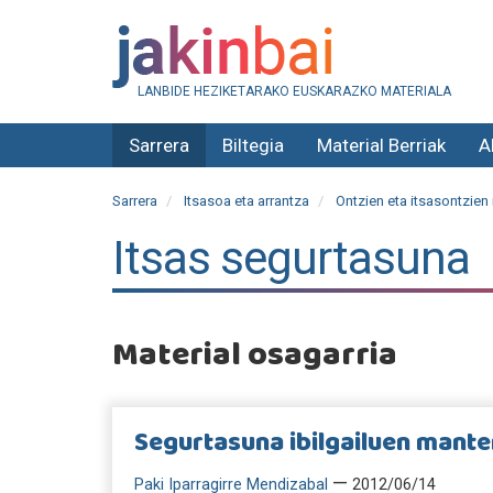
LANBIDE HEZIKETARAKO EUSKARAZKO MATERIALA
Sarrera
Biltegia
Material Berriak
A
Sarrera
Itsasoa eta arrantza
Ontzien eta itsasontzien
Itsas segurtasuna
Material osagarria
Segurtasuna ibilgailuen mante
—
Paki Iparragirre Mendizabal
2012/06/14