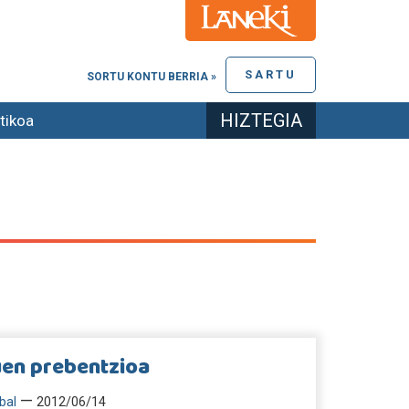
SARTU
SORTU KONTU BERRIA »
HIZTEGIA
tikoa
uen prebentzioa
—
bal
2012/06/14