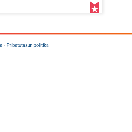
a
-
Pribatutasun politika