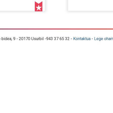
e bidea, 9 - 20170 Usurbil -943 37 65 32 -
Kontaktua
-
Lege oharr