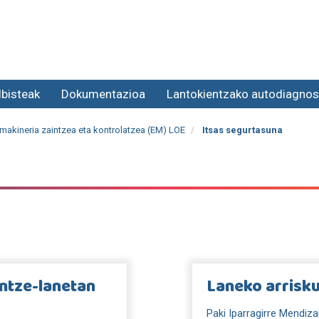
lbisteak
Dokumentazioa
Lantokientzako autodiagnos
 makineria zaintzea eta kontrolatzea (EM) LOE
Itsas segurtasuna
ntze-lanetan
Laneko arrisk
Paki Iparragirre Mendiza