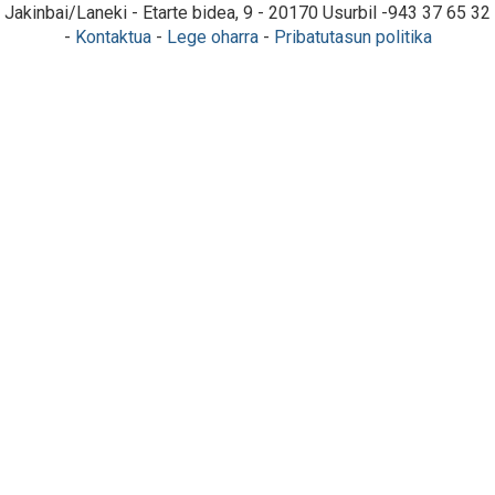
Jakinbai/Laneki - Etarte bidea, 9 - 20170 Usurbil -943 37 65 32
-
Kontaktua
-
Lege oharra
-
Pribatutasun politika