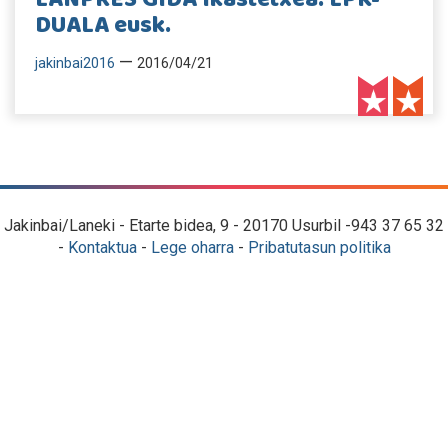
DUALA eusk.
—
jakinbai2016
2016/04/21
Jakinbai/Laneki - Etarte bidea, 9 - 20170 Usurbil -943 37 65 32
-
Kontaktua
-
Lege oharra
-
Pribatutasun politika