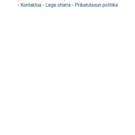
-
Kontaktua
-
Lege oharra
-
Pribatutasun politika