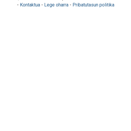
-
Kontaktua
-
Lege oharra
-
Pribatutasun politika