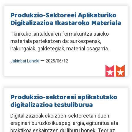
Produkzio-Sektoreei Aplikaturiko
Digitalizazioa Ikastaroko Materiala
Tknikako lantaldearen formakuntza saioko
materiala partekatzen da: aurkezpenak,
irakurgaiak, galdetegiak, material osagarria.
—
Jakinbai Laneki
2025/06/12
Produkzio-sektoreei aplikatutako
digitalizazioa testuliburua
Digitalizazioak ekoizpen-sektoreetan duen
eraginari buruzko ikuspegi argia, egituratua eta
praktikoa eskaintzen du liburu honek. Teoriaz