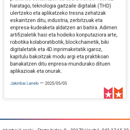
haratago, teknologia gaitzaile digitalak (THD)
ulertzeko eta aplikatzeko tresna zehatzak
eskaintzen ditu, industria, zerbitzuak eta
enpresa-kudeaketa aldatzen ari baitira. Adimen
artifizialetik hasi eta hodeiko konputaziora arte,
robotika kolaboratibotik, blockchainetik, biki
digitaletatik eta 4D inprimaketatik igaroz,
kapitulu bakoitzak modu argi eta praktikoan
banakatzen ditu enpresa-mundurako dituen
aplikazioak eta onurak.
—
Jakinbai Laneki
2025/05/05