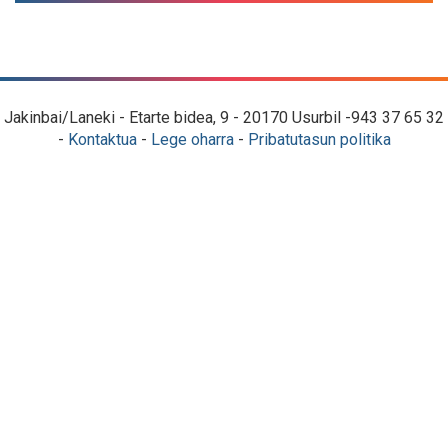
Jakinbai/Laneki - Etarte bidea, 9 - 20170 Usurbil -943 37 65 32
-
Kontaktua
-
Lege oharra
-
Pribatutasun politika