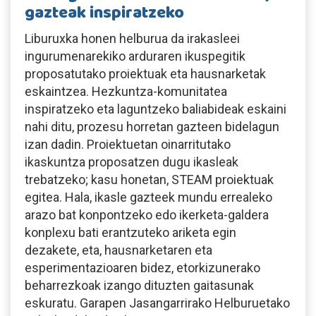
gazteak inspiratzeko
Liburuxka honen helburua da irakasleei
ingurumenarekiko arduraren ikuspegitik
proposatutako proiektuak eta hausnarketak
eskaintzea. Hezkuntza-komunitatea
inspiratzeko eta laguntzeko baliabideak eskaini
nahi ditu, prozesu horretan gazteen bidelagun
izan dadin. Proiektuetan oinarritutako
ikaskuntza proposatzen dugu ikasleak
trebatzeko; kasu honetan, STEAM proiektuak
egitea. Hala, ikasle gazteek mundu errealeko
arazo bat konpontzeko edo ikerketa-galdera
konplexu bati erantzuteko ariketa egin
dezakete, eta, hausnarketaren eta
esperimentazioaren bidez, etorkizunerako
beharrezkoak izango dituzten gaitasunak
eskuratu. Garapen Jasangarrirako Helburuetako