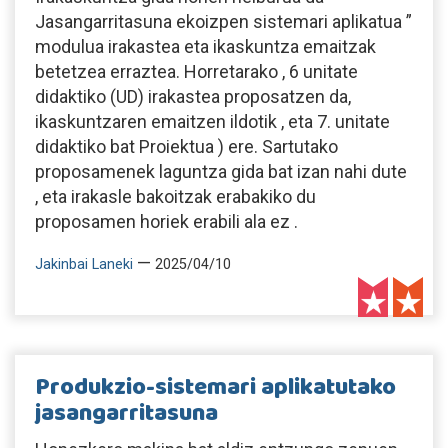
Jasangarritasuna ekoizpen sistemari aplikatua ”
modulua irakastea eta ikaskuntza emaitzak
betetzea erraztea. Horretarako , 6 unitate
didaktiko (UD) irakastea proposatzen da,
ikaskuntzaren emaitzen ildotik , eta 7. unitate
didaktiko bat Proiektua ) ere. Sartutako
proposamenek laguntza gida bat izan nahi dute
, eta irakasle bakoitzak erabakiko du
proposamen horiek erabili ala ez .
—
Jakinbai Laneki
2025/04/10
Produkzio-sistemari aplikatutako
jasangarritasuna