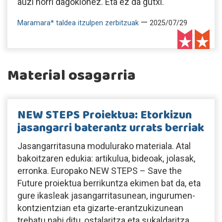
auzi horri dagokionez. Eta ez da gutxi.
—
Maramara* taldea itzulpen zerbitzuak
2025/07/29
Material osagarria
NEW STEPS Proiektua: Etorkizun
jasangarri baterantz urrats berriak
Jasangarritasuna modulurako materiala. Atal
bakoitzaren edukia: artikulua, bideoak, jolasak,
erronka. Europako NEW STEPS – Save the
Future proiektua berrikuntza ekimen bat da, eta
gure ikasleak jasangarritasunean, ingurumen-
kontzientzian eta gizarte-erantzukizunean
trebatu nahi ditu, ostalaritza eta sukaldaritza