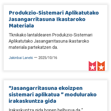
Produkzio-Sistemari Aplikatutako
Jasangarritasuna Ikastaroko
Materiala
Tknikako lantaldearen Produkzio-Sistemari
Aplikatutako Jasangarritasuna ikastaroko
materiala partekatzen da.
—
Jakinbai Laneki
2025/10/16
“Jasangarritasuna ekoizpen
sistemari aplikatua ” modulurako
irakaskuntza gida
Irakaskuntza gida honen helburua da “