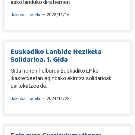
asko landuko dira hemen
—
Jakinbai Laneki
2023/11/16
Euskadiko Lanbide Heziketa
Solidarioa. 1. Gida
Gida honen helburua Euskadiko LHko
ikastetxeetan egindako ekintza solidarioak
partekatzea da.
—
Jakinbai Laneki
2024/11/28