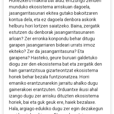
Honezkero makina bat aldiz entzungo zenuen
munduko ekosistema arriskuan dagoela,
jasangarritasunari ekitea gutako bakoitzaren
kontua dela, eta ez dagoela denbora askorik
helburu hori lortzen saiatzeko. Baina, zergatik
estutzen du denborak jasangarritasunaren
arloan? Zer erronka konpondu behar ditugu
garapen jasangarriaren bideari urrats irmoz
ekiteko? Zer da jasangarritasuna? Eta
garapena? Hasteko, geure buruari galdetuko
diogu zer den ekosistema bat eta zergatik den
hain garrantzitsua gizarteontzat ekosistema
horiek behar bezala funtzionatzea. Horri
emaniko erantzunarekin jarraitu ahalko dugu
gainerakoei erantzuten. Orduantxe ikusi ahal
izango dugu zer arrisku dituzten ekosistema
horiek, bai eta guk geuk ere, haiek bezalaxe.
Hala, argiago edukiko dugu zer egin dezakegun