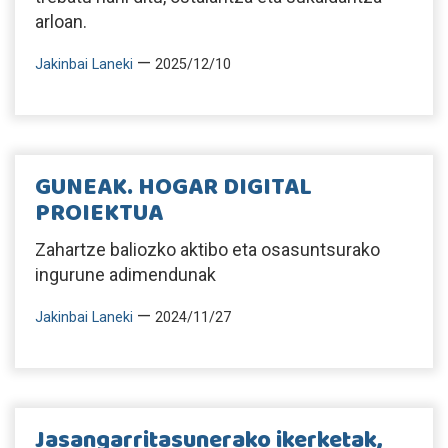
arloan.
—
Jakinbai Laneki
2025/12/10
GUNEAK. HOGAR DIGITAL
PROIEKTUA
Zahartze baliozko aktibo eta osasuntsurako
ingurune adimendunak
—
Jakinbai Laneki
2024/11/27
Jasangarritasunerako ikerketak,