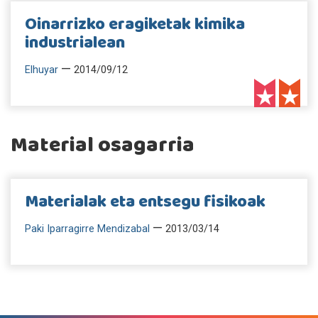
Oinarrizko eragiketak kimika
industrialean
—
Elhuyar
2014/09/12
Material osagarria
Materialak eta entsegu fisikoak
—
Paki Iparragirre Mendizabal
2013/03/14