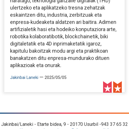
haratago, teknologia gaitzaile digitalak (THD)
ulertzeko eta aplikatzeko tresna zehatzak
eskaintzen ditu, industria, zerbitzuak eta
enpresa-kudeaketa aldatzen ari baitira. Adimen
artifizialetik hasi eta hodeiko konputaziora arte,
robotika kolaboratibotik, blockchainetik, biki
digitaletatik eta 4D inprimaketatik igaroz,
kapitulu bakoitzak modu argi eta praktikoan
banakatzen ditu enpresa-mundurako dituen
aplikazioak eta onurak.
—
Jakinbai Laneki
2025/05/05
Jakinbai/Laneki - Etarte bidea, 9 - 20170 Usurbil -943 37 65 32