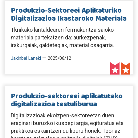
Produkzio-Sektoreei Aplikaturiko
Digitalizazioa Ikastaroko Materiala
Tknikako lantaldearen formakuntza saioko
materiala partekatzen da: aurkezpenak,
irakurgaiak, galdetegiak, material osagarria.
—
Jakinbai Laneki
2025/06/12
Produkzio-sektoreei aplikatutako
digitalizazioa testuliburua
Digitalizazioak ekoizpen-sektoreetan duen
eraginari buruzko ikuspegi argia, egituratua eta
praktikoa eskaintzen du liburu honek. Teoriaz