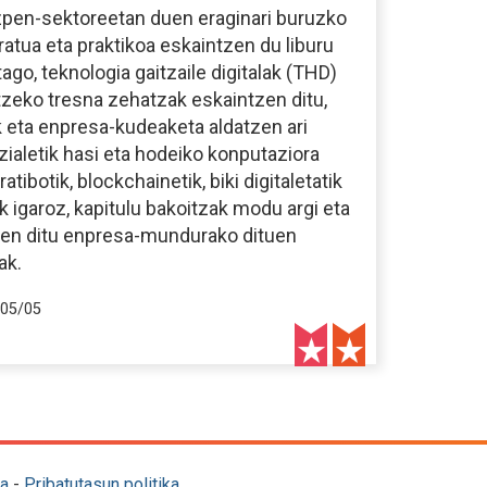
izpen-sektoreetan duen eraginari buruzko
uratua eta praktikoa eskaintzen du liburu
ago, teknologia gaitzaile digitalak (THD)
tzeko tresna zehatzak eskaintzen ditu,
k eta enpresa-kudeaketa aldatzen ari
izialetik hasi eta hodeiko konputaziora
atibotik, blockchainetik, biki digitaletatik
k igaroz, kapitulu bakoitzak modu argi eta
zen ditu enpresa-mundurako dituen
ak.
05/05
a
-
Pribatutasun politika