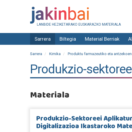
LANBIDE HEZIKETARAKO EUSKARAZKO MATERIALA
Sarrera
Biltegia
Material Berriak
A
Sarrera
Kimika
Produktu farmazeutiko eta antzekoen 
Produkzio-sektoreei
Materiala
Produkzio-Sektoreei Aplikatu
Digitalizazioa Ikastaroko Mate