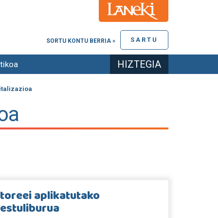
SARTU
SORTU KONTU BERRIA »
HIZTEGIA
tikoa
italizazioa
ioa
toreei aplikatutako
testuliburua