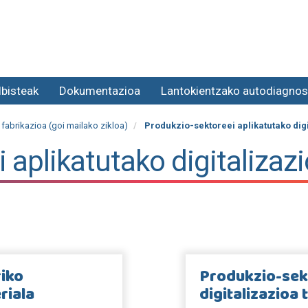
lbisteak
Dokumentazioa
Lantokientzako autodiagnos
fabrikazioa (goi mailako zikloa)
Produkzio-sektoreei aplikatutako dig
 aplikatutako digitalizaz
riko
Produkzio-sek
riala
digitalizazioa 