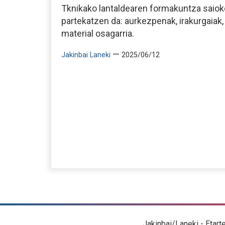
Tknikako lantaldearen formakuntza saiok
partekatzen da: aurkezpenak, irakurgaiak,
material osagarria.
—
Jakinbai Laneki
2025/06/12
Jakinbai/Laneki - Etart