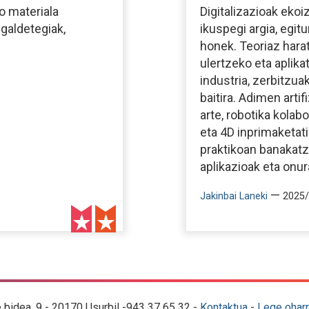
o materiala
Digitalizazioak eko
 galdetegiak,
ikuspegi argia, egit
honek. Teoriaz harat
ulertzeko eta aplika
industria, zerbitzua
baitira. Adimen artif
arte, robotika kolabor
eta 4D inprimaketati
praktikoan banakat
aplikazioak eta onur
—
Jakinbai Laneki
2025/
e bidea, 9 - 20170 Usurbil -943 37 65 32 -
Kontaktua
-
Lege oharr