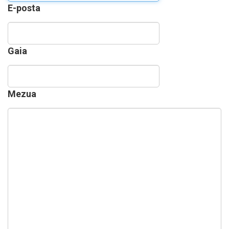
E-posta
Gaia
Mezua