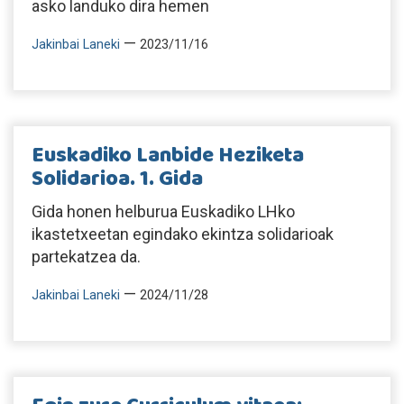
asko landuko dira hemen
—
Jakinbai Laneki
2023/11/16
Euskadiko Lanbide Heziketa
Solidarioa. 1. Gida
Gida honen helburua Euskadiko LHko
ikastetxeetan egindako ekintza solidarioak
partekatzea da.
—
Jakinbai Laneki
2024/11/28