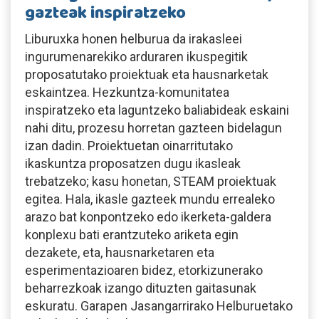
gazteak inspiratzeko
Liburuxka honen helburua da irakasleei
ingurumenarekiko arduraren ikuspegitik
proposatutako proiektuak eta hausnarketak
eskaintzea. Hezkuntza-komunitatea
inspiratzeko eta laguntzeko baliabideak eskaini
nahi ditu, prozesu horretan gazteen bidelagun
izan dadin. Proiektuetan oinarritutako
ikaskuntza proposatzen dugu ikasleak
trebatzeko; kasu honetan, STEAM proiektuak
egitea. Hala, ikasle gazteek mundu errealeko
arazo bat konpontzeko edo ikerketa-galdera
konplexu bati erantzuteko ariketa egin
dezakete, eta, hausnarketaren eta
esperimentazioaren bidez, etorkizunerako
beharrezkoak izango dituzten gaitasunak
eskuratu. Garapen Jasangarrirako Helburuetako