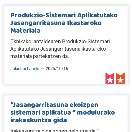
Produkzio-Sistemari Aplikatutako
Jasangarritasuna Ikastaroko
Materiala
Tknikako lantaldearen Produkzio-Sistemari
Aplikatutako Jasangarritasuna ikastaroko
materiala partekatzen da.
—
Jakinbai Laneki
2025/10/16
“Jasangarritasuna ekoizpen
sistemari aplikatua ” modulurako
irakaskuntza gida
Irakaskuntza gida honen helburua da “