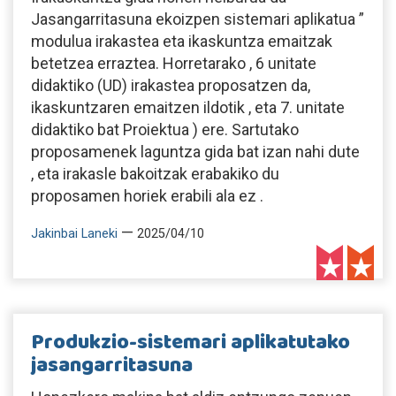
Jasangarritasuna ekoizpen sistemari aplikatua ”
modulua irakastea eta ikaskuntza emaitzak
betetzea erraztea. Horretarako , 6 unitate
didaktiko (UD) irakastea proposatzen da,
ikaskuntzaren emaitzen ildotik , eta 7. unitate
didaktiko bat Proiektua ) ere. Sartutako
proposamenek laguntza gida bat izan nahi dute
, eta irakasle bakoitzak erabakiko du
proposamen horiek erabili ala ez .
—
Jakinbai Laneki
2025/04/10
Produkzio-sistemari aplikatutako
jasangarritasuna