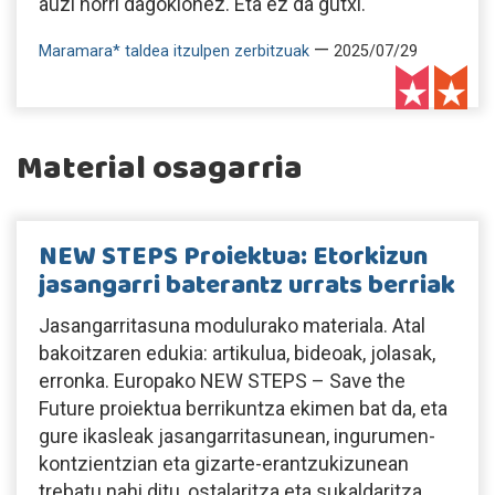
auzi horri dagokionez. Eta ez da gutxi.
—
Maramara* taldea itzulpen zerbitzuak
2025/07/29
Material osagarria
NEW STEPS Proiektua: Etorkizun
jasangarri baterantz urrats berriak
Jasangarritasuna modulurako materiala. Atal
bakoitzaren edukia: artikulua, bideoak, jolasak,
erronka. Europako NEW STEPS – Save the
Future proiektua berrikuntza ekimen bat da, eta
gure ikasleak jasangarritasunean, ingurumen-
kontzientzian eta gizarte-erantzukizunean
trebatu nahi ditu, ostalaritza eta sukaldaritza