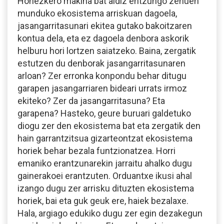
Honezkero makina bat aldiz entzungo zenuen
munduko ekosistema arriskuan dagoela,
jasangarritasunari ekitea gutako bakoitzaren
kontua dela, eta ez dagoela denbora askorik
helburu hori lortzen saiatzeko. Baina, zergatik
estutzen du denborak jasangarritasunaren
arloan? Zer erronka konpondu behar ditugu
garapen jasangarriaren bideari urrats irmoz
ekiteko? Zer da jasangarritasuna? Eta
garapena? Hasteko, geure buruari galdetuko
diogu zer den ekosistema bat eta zergatik den
hain garrantzitsua gizarteontzat ekosistema
horiek behar bezala funtzionatzea. Horri
emaniko erantzunarekin jarraitu ahalko dugu
gainerakoei erantzuten. Orduantxe ikusi ahal
izango dugu zer arrisku dituzten ekosistema
horiek, bai eta guk geuk ere, haiek bezalaxe.
Hala, argiago edukiko dugu zer egin dezakegun