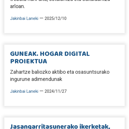
arloan.
—
Jakinbai Laneki
2025/12/10
GUNEAK. HOGAR DIGITAL
PROIEKTUA
Zahartze baliozko aktibo eta osasuntsurako
ingurune adimendunak
—
Jakinbai Laneki
2024/11/27
Jasangarritasunerako ikerketak,