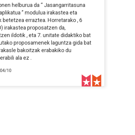
onen helburua da “ Jasangarritasuna
aplikatua ” modulua irakastea eta
 betetzea erraztea. Horretarako , 6
D) irakastea proposatzen da,
n ildotik , eta 7. unitate didaktiko bat
rtutako proposamenek laguntza gida bat
 irakasle bakoitzak erabakiko du
abili ala ez .
04/10