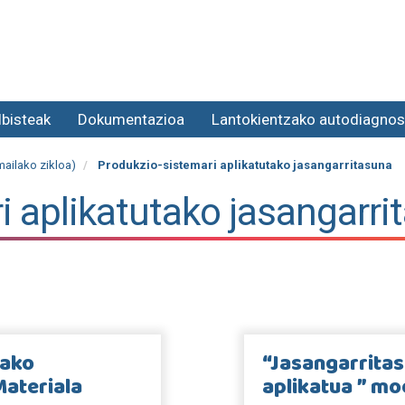
lbisteak
Dokumentazioa
Lantokientzako autodiagnos
mailako zikloa)
Produkzio-sistemari aplikatutako jasangarritasuna
i aplikatutako jasangarri
tako
“Jasangarritas
Materiala
aplikatua ” mo