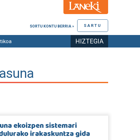
SARTU
SORTU KONTU BERRIA »
HIZTEGIA
tikoa
tasuna
una ekoizpen sistemari
dulurako irakaskuntza gida