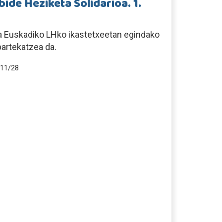
ide Heziketa Solidarioa. 1.
a Euskadiko LHko ikastetxeetan egindako
partekatzea da.
11/28