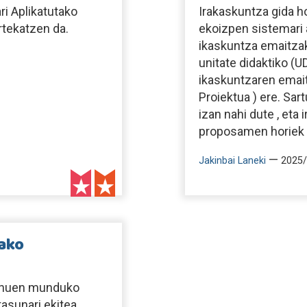
i Aplikatutako
Irakaskuntza gida h
rtekatzen da.
ekoizpen sistemari 
ikaskuntza emaitzak
unitate didaktiko (U
ikaskuntzaren emaitze
Proiektua ) ere. Sa
izan nahi dute , eta
proposamen horiek er
—
Jakinbai Laneki
2025/
tako
zenuen munduko
tasunari ekitea