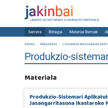
LANBIDE HEZIKETARAKO EUSKARAZKO MATERIALA
Sarrera
Biltegia
Material Berriak
A
Sarrera
Nekazaritza
Lorezaintza eta loradenda (erdi 
Produkzio-sistemar
Materiala
Produkzio-Sistemari Aplikatu
Jasangarritasuna Ikastaroko 