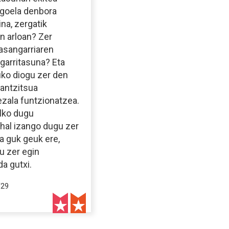
agoela denbora
ina, zergatik
n arloan? Zer
asangarriaren
ngarritasuna? Eta
uko diogu zer den
rantzitsua
ezala funtzionatzea.
alko dugu
ahal izango dugu zer
ta guk geuk ere,
u zer egin
a gutxi.
/29