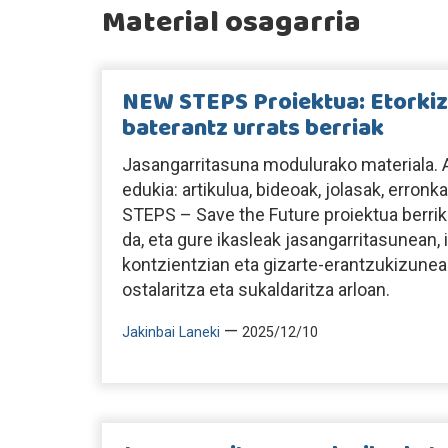
Material osagarria
NEW STEPS Proiektua: Etorkiz
baterantz urrats berriak
Jasangarritasuna modulurako materiala. A
edukia: artikulua, bideoak, jolasak, erro
STEPS – Save the Future proiektua berri
da, eta gure ikasleak jasangarritasunean
kontzientzian eta gizarte-erantzukizunean
ostalaritza eta sukaldaritza arloan.
—
Jakinbai Laneki
2025/12/10