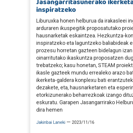
Jasangarritasunerako ikerket
inspiratzeko
Liburuxka honen helburua da irakasleei 
arduraren ikuspegitik proposatutako proi
hausnarketak eskaintzea. Hezkuntza-ko
inspiratzeko eta laguntzeko baliabideak es
prozesu horretan gazteen bidelagun izan 
oinarritutako ikaskuntza proposatzen dug
trebatzeko; kasu honetan, STEAM proiektu
ikasle gazteek mundu errealeko arazo b
ikerketa-galdera konplexu bati erantzutek
dezakete, eta, hausnarketaren eta esper
etorkizunerako beharrezkoak izango ditu
eskuratu. Garapen Jasangarrirako Helbur
dira hemen
—
Jakinbai Laneki
2023/11/16