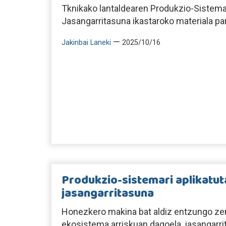
Tknikako lantaldearen Produkzio-Sistemar
Jasangarritasuna ikastaroko materiala pa
—
Jakinbai Laneki
2025/10/16
Produkzio-sistemari aplikatu
jasangarritasuna
Honezkero makina bat aldiz entzungo 
ekosistema arriskuan dagoela, jasangarri