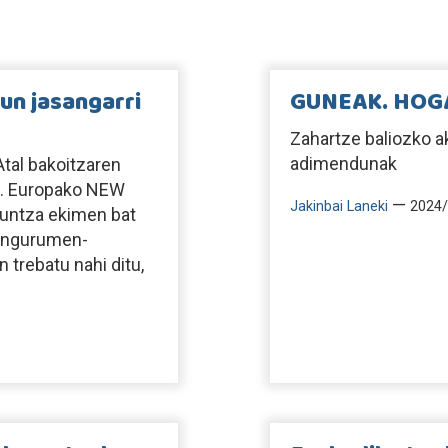
un jasangarri
GUNEAK. HOG
Zahartze baliozko a
adimendunak
tal bakoitzaren
nka. Europako NEW
—
Jakinbai Laneki
2024/
kuntza ekimen bat
, ingurumen-
 trebatu nahi ditu,