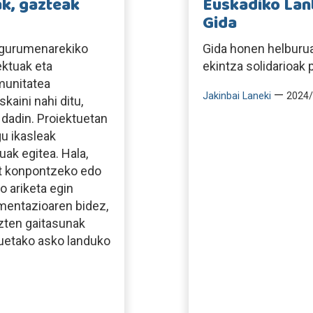
ak, gazteak
Euskadiko Lanb
Gida
ingurumenarekiko
Gida honen helburu
ektuak eta
ekintza solidarioak 
munitatea
—
Jakinbai Laneki
2024/
kaini nahi ditu,
dadin. Proiektuetan
u ikasleak
ak egitea. Hala,
at konpontzeko edo
o ariketa egin
imentazioaren bidez,
zten gaitasunak
uetako asko landuko