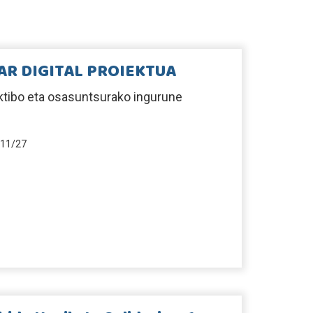
AR DIGITAL PROIEKTUA
ktibo eta osasuntsurako ingurune
11/27