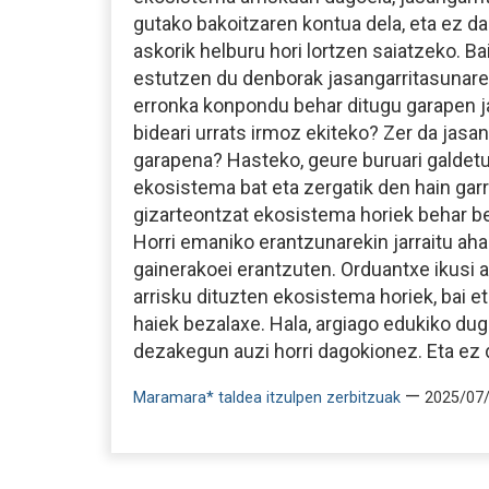
gutako bakoitzaren kontua dela, eta ez d
askorik helburu hori lortzen saiatzeko. Ba
estutzen du denborak jasangarritasunare
erronka konpondu behar ditugu garapen j
bideari urrats irmoz ekiteko? Zer da jasa
garapena? Hasteko, geure buruari galdet
ekosistema bat eta zergatik den hain gar
gizarteontzat ekosistema horiek behar b
Horri emaniko erantzunarekin jarraitu ah
gainerakoei erantzuten. Orduantxe ikusi 
arrisku dituzten ekosistema horiek, bai e
haiek bezalaxe. Hala, argiago edukiko dug
dezakegun auzi horri dagokionez. Eta ez d
—
Maramara* taldea itzulpen zerbitzuak
2025/07