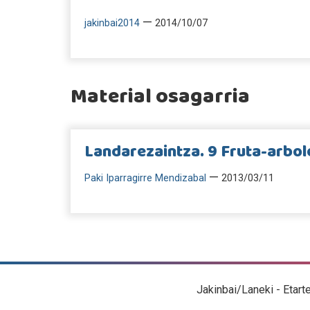
—
jakinbai2014
2014/10/07
Material osagarria
Landarezaintza. 9 Fruta-arbol
—
Paki Iparragirre Mendizabal
2013/03/11
Jakinbai/Laneki - Etart