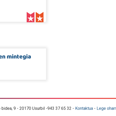
en mintegia
e bidea, 9 - 20170 Usurbil -943 37 65 32 -
Kontaktua
-
Lege oharr