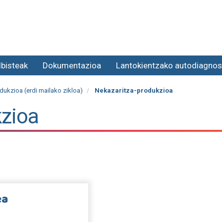
lbisteak
Dokumentazioa
Lantokientzako autodiagnos
dukzioa (erdi mailako zikloa)
Nekazaritza-produkzioa
kzioa
ea