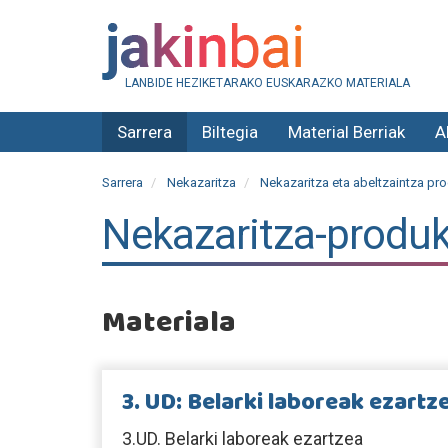
LANBIDE HEZIKETARAKO EUSKARAZKO MATERIALA
Sarrera
Biltegia
Material Berriak
A
Sarrera
Nekazaritza
Nekazaritza eta abeltzaintza pro
Nekazaritza-produ
Materiala
3. UD: Belarki laboreak ezartz
3.UD. Belarki laboreak ezartzea