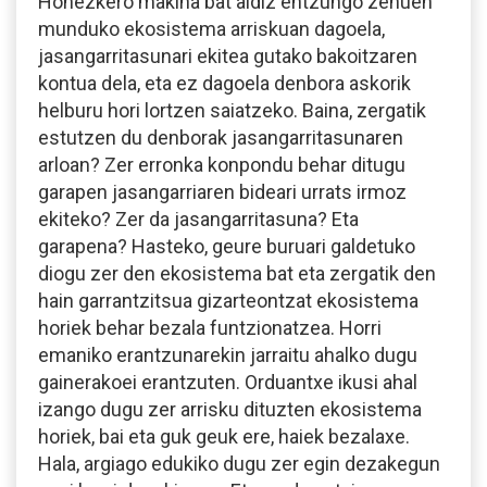
Honezkero makina bat aldiz entzungo zenuen
munduko ekosistema arriskuan dagoela,
jasangarritasunari ekitea gutako bakoitzaren
kontua dela, eta ez dagoela denbora askorik
helburu hori lortzen saiatzeko. Baina, zergatik
estutzen du denborak jasangarritasunaren
arloan? Zer erronka konpondu behar ditugu
garapen jasangarriaren bideari urrats irmoz
ekiteko? Zer da jasangarritasuna? Eta
garapena? Hasteko, geure buruari galdetuko
diogu zer den ekosistema bat eta zergatik den
hain garrantzitsua gizarteontzat ekosistema
horiek behar bezala funtzionatzea. Horri
emaniko erantzunarekin jarraitu ahalko dugu
gainerakoei erantzuten. Orduantxe ikusi ahal
izango dugu zer arrisku dituzten ekosistema
horiek, bai eta guk geuk ere, haiek bezalaxe.
Hala, argiago edukiko dugu zer egin dezakegun