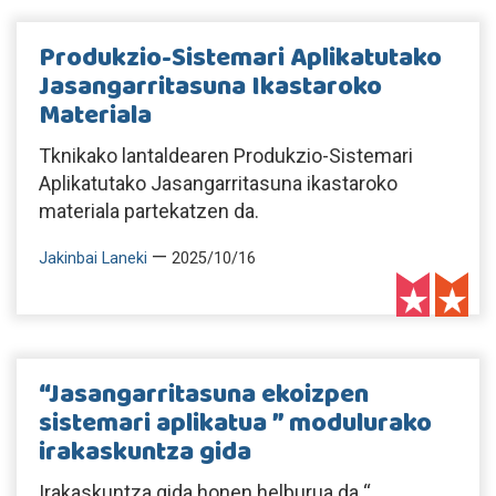
Produkzio-Sistemari Aplikatutako
Jasangarritasuna Ikastaroko
Materiala
Tknikako lantaldearen Produkzio-Sistemari
Aplikatutako Jasangarritasuna ikastaroko
materiala partekatzen da.
—
Jakinbai Laneki
2025/10/16
“Jasangarritasuna ekoizpen
sistemari aplikatua ” modulurako
irakaskuntza gida
Irakaskuntza gida honen helburua da “