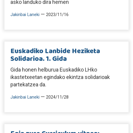
asko landuko dira hemen
—
Jakinbai Laneki
2023/11/16
Euskadiko Lanbide Heziketa
Solidarioa. 1. Gida
Gida honen helburua Euskadiko LHko
ikastetxeetan egindako ekintza solidarioak
partekatzea da.
—
Jakinbai Laneki
2024/11/28