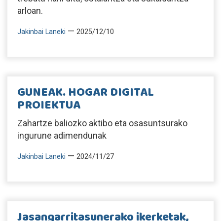
arloan.
—
Jakinbai Laneki
2025/12/10
GUNEAK. HOGAR DIGITAL
PROIEKTUA
Zahartze baliozko aktibo eta osasuntsurako
ingurune adimendunak
—
Jakinbai Laneki
2024/11/27
Jasangarritasunerako ikerketak,