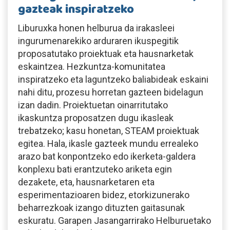
gazteak inspiratzeko
Liburuxka honen helburua da irakasleei
ingurumenarekiko arduraren ikuspegitik
proposatutako proiektuak eta hausnarketak
eskaintzea. Hezkuntza-komunitatea
inspiratzeko eta laguntzeko baliabideak eskaini
nahi ditu, prozesu horretan gazteen bidelagun
izan dadin. Proiektuetan oinarritutako
ikaskuntza proposatzen dugu ikasleak
trebatzeko; kasu honetan, STEAM proiektuak
egitea. Hala, ikasle gazteek mundu errealeko
arazo bat konpontzeko edo ikerketa-galdera
konplexu bati erantzuteko ariketa egin
dezakete, eta, hausnarketaren eta
esperimentazioaren bidez, etorkizunerako
beharrezkoak izango dituzten gaitasunak
eskuratu. Garapen Jasangarrirako Helburuetako