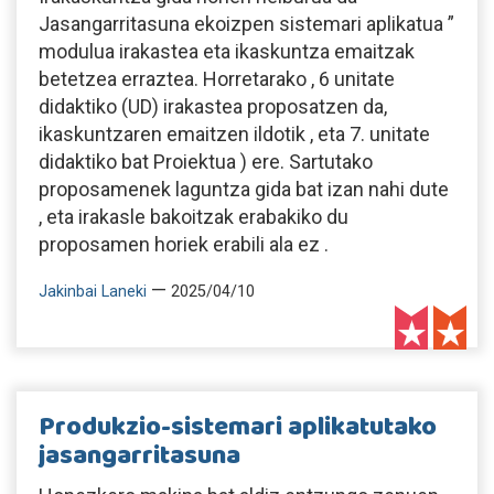
Jasangarritasuna ekoizpen sistemari aplikatua ”
modulua irakastea eta ikaskuntza emaitzak
betetzea erraztea. Horretarako , 6 unitate
didaktiko (UD) irakastea proposatzen da,
ikaskuntzaren emaitzen ildotik , eta 7. unitate
didaktiko bat Proiektua ) ere. Sartutako
proposamenek laguntza gida bat izan nahi dute
, eta irakasle bakoitzak erabakiko du
proposamen horiek erabili ala ez .
—
Jakinbai Laneki
2025/04/10
Produkzio-sistemari aplikatutako
jasangarritasuna