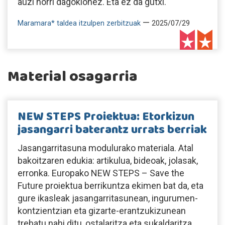
auzi horri dagokionez. Eta ez da gutxi.
—
Maramara* taldea itzulpen zerbitzuak
2025/07/29
Material osagarria
NEW STEPS Proiektua: Etorkizun
jasangarri baterantz urrats berriak
Jasangarritasuna modulurako materiala. Atal
bakoitzaren edukia: artikulua, bideoak, jolasak,
erronka. Europako NEW STEPS – Save the
Future proiektua berrikuntza ekimen bat da, eta
gure ikasleak jasangarritasunean, ingurumen-
kontzientzian eta gizarte-erantzukizunean
trebatu nahi ditu, ostalaritza eta sukaldaritza