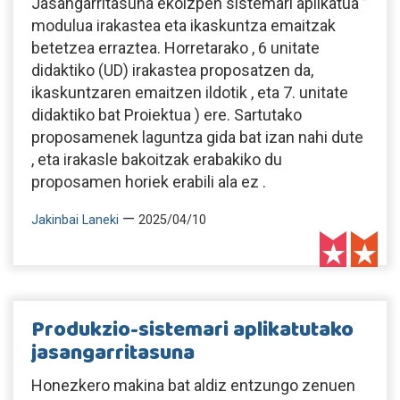
Jasangarritasuna ekoizpen sistemari aplikatua ”
modulua irakastea eta ikaskuntza emaitzak
betetzea erraztea. Horretarako , 6 unitate
didaktiko (UD) irakastea proposatzen da,
ikaskuntzaren emaitzen ildotik , eta 7. unitate
didaktiko bat Proiektua ) ere. Sartutako
proposamenek laguntza gida bat izan nahi dute
, eta irakasle bakoitzak erabakiko du
proposamen horiek erabili ala ez .
—
Jakinbai Laneki
2025/04/10
Produkzio-sistemari aplikatutako
jasangarritasuna
Honezkero makina bat aldiz entzungo zenuen