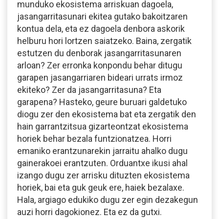
munduko ekosistema arriskuan dagoela,
jasangarritasunari ekitea gutako bakoitzaren
kontua dela, eta ez dagoela denbora askorik
helburu hori lortzen saiatzeko. Baina, zergatik
estutzen du denborak jasangarritasunaren
arloan? Zer erronka konpondu behar ditugu
garapen jasangarriaren bideari urrats irmoz
ekiteko? Zer da jasangarritasuna? Eta
garapena? Hasteko, geure buruari galdetuko
diogu zer den ekosistema bat eta zergatik den
hain garrantzitsua gizarteontzat ekosistema
horiek behar bezala funtzionatzea. Horri
emaniko erantzunarekin jarraitu ahalko dugu
gainerakoei erantzuten. Orduantxe ikusi ahal
izango dugu zer arrisku dituzten ekosistema
horiek, bai eta guk geuk ere, haiek bezalaxe.
Hala, argiago edukiko dugu zer egin dezakegun
auzi horri dagokionez. Eta ez da gutxi.