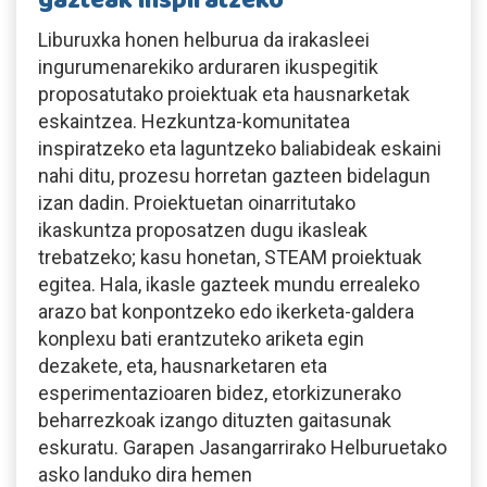
gazteak inspiratzeko
Liburuxka honen helburua da irakasleei
ingurumenarekiko arduraren ikuspegitik
proposatutako proiektuak eta hausnarketak
eskaintzea. Hezkuntza-komunitatea
inspiratzeko eta laguntzeko baliabideak eskaini
nahi ditu, prozesu horretan gazteen bidelagun
izan dadin. Proiektuetan oinarritutako
ikaskuntza proposatzen dugu ikasleak
trebatzeko; kasu honetan, STEAM proiektuak
egitea. Hala, ikasle gazteek mundu errealeko
arazo bat konpontzeko edo ikerketa-galdera
konplexu bati erantzuteko ariketa egin
dezakete, eta, hausnarketaren eta
esperimentazioaren bidez, etorkizunerako
beharrezkoak izango dituzten gaitasunak
eskuratu. Garapen Jasangarrirako Helburuetako
asko landuko dira hemen