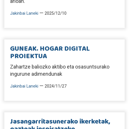
arloan.
—
Jakinbai Laneki
2025/12/10
GUNEAK. HOGAR DIGITAL
PROIEKTUA
Zahartze baliozko aktibo eta osasuntsurako
ingurune adimendunak
—
Jakinbai Laneki
2024/11/27
Jasangarritasunerako ikerketak,