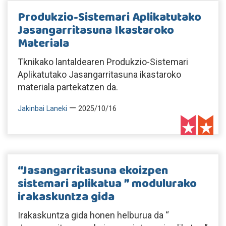
Produkzio-Sistemari Aplikatutako
Jasangarritasuna Ikastaroko
Materiala
Tknikako lantaldearen Produkzio-Sistemari
Aplikatutako Jasangarritasuna ikastaroko
materiala partekatzen da.
—
Jakinbai Laneki
2025/10/16
“Jasangarritasuna ekoizpen
sistemari aplikatua ” modulurako
irakaskuntza gida
Irakaskuntza gida honen helburua da “