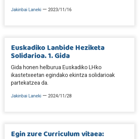
—
Jakinbai Laneki
2023/11/16
Euskadiko Lanbide Heziketa
Solidarioa. 1. Gida
Gida honen helburua Euskadiko LHko
ikastetxeetan egindako ekintza solidarioak
partekatzea da.
—
Jakinbai Laneki
2024/11/28
Egin zure Curriculum vitaea: