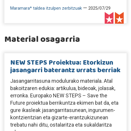
—
Maramara* taldea itzulpen zerbitzuak
2025/07/29
Material osagarria
NEW STEPS Proiektua: Etorkizun
jasangarri baterantz urrats berriak
Jasangarritasuna modulurako materiala. Atal
bakoitzaren edukia: artikulua, bideoak, jolasak,
erronka. Europako NEW STEPS – Save the
Future proiektua berrikuntza ekimen bat da, eta
gure ikasleak jasangarritasunean, ingurumen-
kontzientzian eta gizarte-erantzukizunean
trebatu nahi ditu, ostalaritza eta sukaldaritza