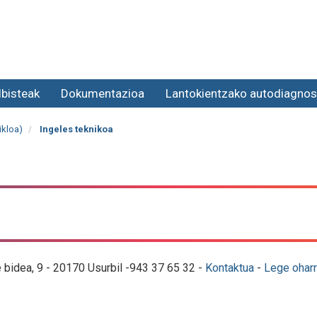
lbisteak
Dokumentazioa
Lantokientzako autodiagnos
ikloa)
Ingeles teknikoa
e bidea, 9 - 20170 Usurbil -943 37 65 32 -
Kontaktua
-
Lege oharr