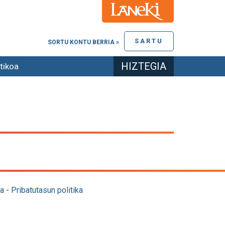
SARTU
SORTU KONTU BERRIA »
HIZTEGIA
tikoa
a
-
Pribatutasun politika