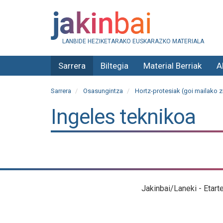
LANBIDE HEZIKETARAKO EUSKARAZKO MATERIALA
Sarrera
Biltegia
Material Berriak
A
Sarrera
Osasungintza
Hortz-protesiak (goi mailako z
Ingeles teknikoa
Jakinbai/Laneki - Etart