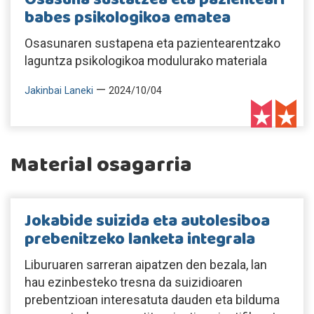
babes psikologikoa ematea
Osasunaren sustapena eta pazientearentzako
laguntza psikologikoa modulurako materiala
—
Jakinbai Laneki
2024/10/04
Material osagarria
Jokabide suizida eta autolesiboa
prebenitzeko lanketa integrala
Liburuaren sarreran aipatzen den bezala, lan
hau ezinbesteko tresna da suizidioaren
prebentzioan interesatuta dauden eta bilduma