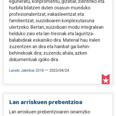
eguneratu, konprometitu, gizatiar, zientifiko eta
hurbila bilatzen duten osasun-munduko
profesionalentzat, irakasleentzat eta
familientzat, suizidioaren konplexutasuna
ulertzeko. Bertan, suizidioari modu integralean
helduko zaio eta lan-tresnak eta laguntza-
baliabideak eskainiko dira. Material hau Iralen
zuzentzen ari dira eta hainbat gai behin-
behinekoak dira; zuzendu ahala, azken
dokumentuak igoko dira.
—
Laneki Jakinbai 2018
2023/04/24
Lan arriskuen prebentzioa
Lan arriskuen prebentzioaren oinarrizko