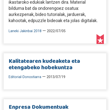
ikastaroko edukiak lantzen dira. Material
bilduma bat da ondorengoez osatua:
aurkezpenak, bideo tutorialak, jarduerak,
kahootak, edpuzzle bideoak eta jolas digitalak.
—
Laneki Jakinbai 2018
2022/07/05
Kalitatearen kudeaketa eta
etengabeko hobekuntza
—
Editorial-Donostiarra
2013/07/19
Enpresa Dokumentuak