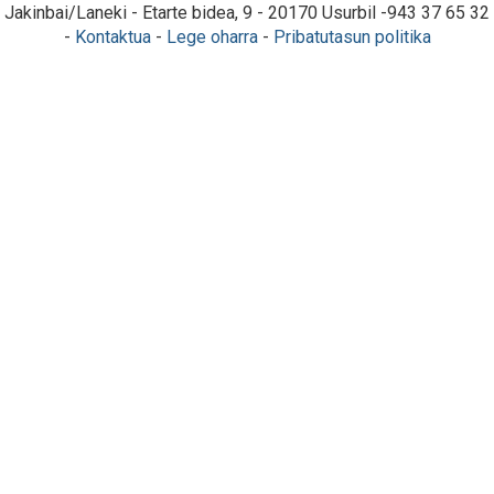
Jakinbai/Laneki - Etarte bidea, 9 - 20170 Usurbil -943 37 65 32
-
Kontaktua
-
Lege oharra
-
Pribatutasun politika