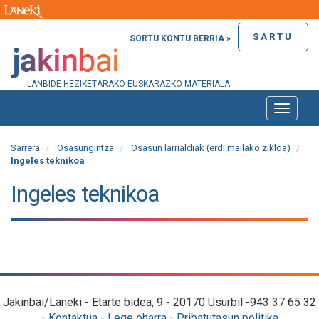
SARTU
SORTU KONTU BERRIA »
LANBIDE HEZIKETARAKO EUSKARAZKO MATERIALA
Toggle
naviga
Sarrera
Osasungintza
Osasun larrialdiak (erdi mailako zikloa)
Ingeles teknikoa
Ingeles teknikoa
Jakinbai/Laneki - Etarte bidea, 9 - 20170 Usurbil -943 37 65 32
-
Kontaktua
-
Lege oharra
-
Pribatutasun politika