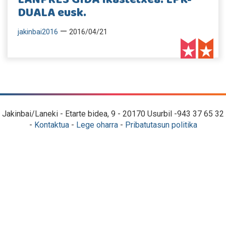
DUALA eusk.
—
jakinbai2016
2016/04/21
Jakinbai/Laneki - Etarte bidea, 9 - 20170 Usurbil -943 37 65 32
-
Kontaktua
-
Lege oharra
-
Pribatutasun politika