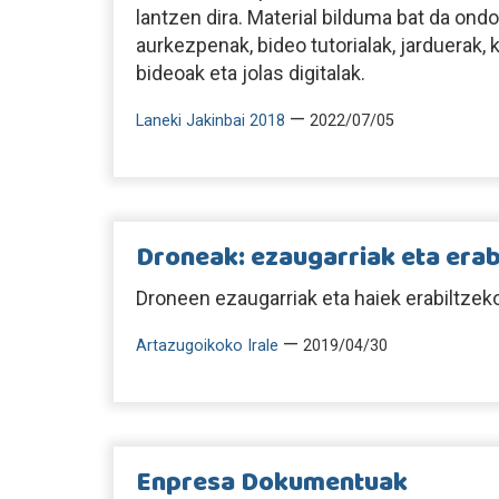
lantzen dira. Material bilduma bat da on
aurkezpenak, bideo tutorialak, jarduerak,
bideoak eta jolas digitalak.
—
Laneki Jakinbai 2018
2022/07/05
Droneak: ezaugarriak eta erab
Droneen ezaugarriak eta haiek erabiltzek
—
Artazugoikoko Irale
2019/04/30
Enpresa Dokumentuak