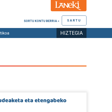
SARTU
SORTU KONTU BERRIA »
HIZTEGIA
tikoa
kudeaketa eta etengabeko