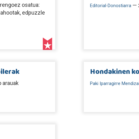
dorengoez osatua:
—
Editorial-Donostiarra
 kahootak, edpuzzle
ilerak
Hondakinen ko
o arauak
Paki Iparragirre Mendiza