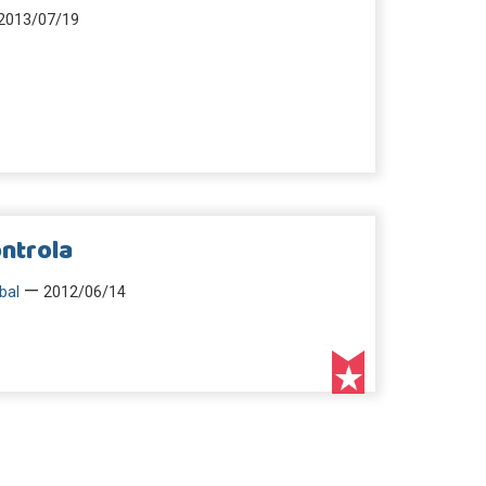
2013/07/19
ntrola
—
bal
2012/06/14