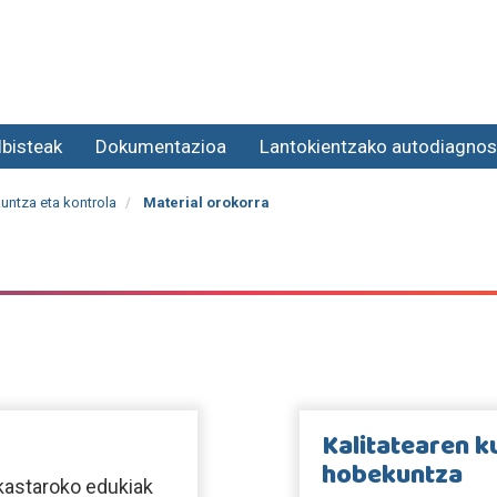
lbisteak
Dokumentazioa
Lantokientzako autodiagnos
untza eta kontrola
Material orokorra
Kalitatearen 
hobekuntza
ikastaroko edukiak