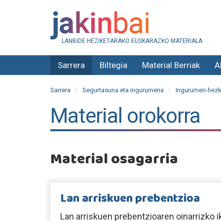
LANBIDE HEZIKETARAKO EUSKARAZKO MATERIALA
Sarrera
Biltegia
Material Berriak
A
Sarrera
Segurtasuna eta ingurumena
Ingurumen-hezk
Material orokorra
Material osagarria
Lan arriskuen prebentzioa
Lan arriskuen prebentzioaren oinarrizko 