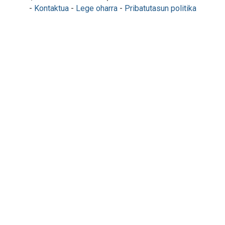
-
Kontaktua
-
Lege oharra
-
Pribatutasun politika