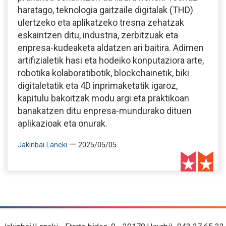
haratago, teknologia gaitzaile digitalak (THD)
ulertzeko eta aplikatzeko tresna zehatzak
eskaintzen ditu, industria, zerbitzuak eta
enpresa-kudeaketa aldatzen ari baitira. Adimen
artifizialetik hasi eta hodeiko konputaziora arte,
robotika kolaboratibotik, blockchainetik, biki
digitaletatik eta 4D inprimaketatik igaroz,
kapitulu bakoitzak modu argi eta praktikoan
banakatzen ditu enpresa-mundurako dituen
aplikazioak eta onurak.
—
Jakinbai Laneki
2025/05/05