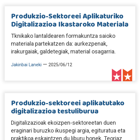
Produkzio-Sektoreei Aplikaturiko
Digitalizazioa Ikastaroko Materiala
Tknikako lantaldearen formakuntza saioko
materiala partekatzen da: aurkezpenak,
irakurgaiak, galdetegiak, material osagarria.
—
Jakinbai Laneki
2025/06/12
Produkzio-sektoreei aplikatutako
digitalizazioa testuliburua
Digitalizazioak ekoizpen-sektoreetan duen
eraginari buruzko ikuspegi argia, egituratua eta
praktikoa eskaintzen du liburu honek. Teoriaz