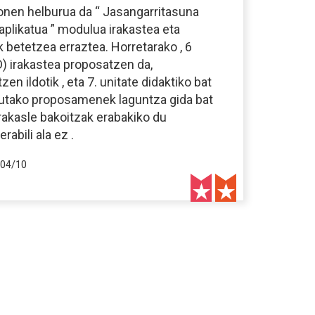
onen helburua da “ Jasangarritasuna
aplikatua ” modulua irakastea eta
 betetzea erraztea. Horretarako , 6
D) irakastea proposatzen da,
n ildotik , eta 7. unitate didaktiko bat
rtutako proposamenek laguntza gida bat
 irakasle bakoitzak erabakiko du
abili ala ez .
04/10