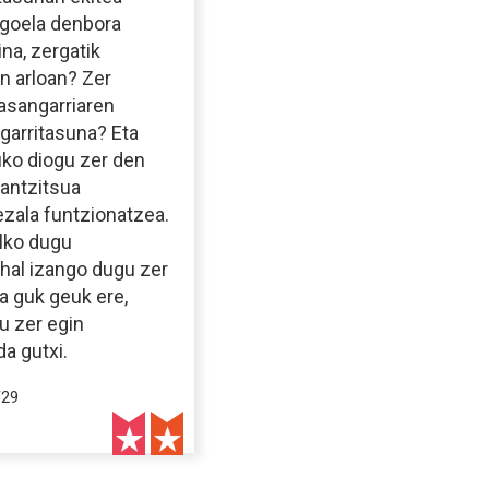
agoela denbora
ina, zergatik
n arloan? Zer
asangarriaren
ngarritasuna? Eta
uko diogu zer den
rantzitsua
ezala funtzionatzea.
alko dugu
ahal izango dugu zer
ta guk geuk ere,
u zer egin
a gutxi.
/29