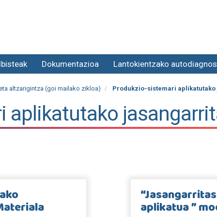
lbisteak
Dokumentazioa
Lantokientzako autodiagnos
eta altzarigintza (goi mailako zikloa)
Produkzio-sistemari aplikatutako
i aplikatutako jasangarri
tako
“Jasangarritas
Materiala
aplikatua ” mo