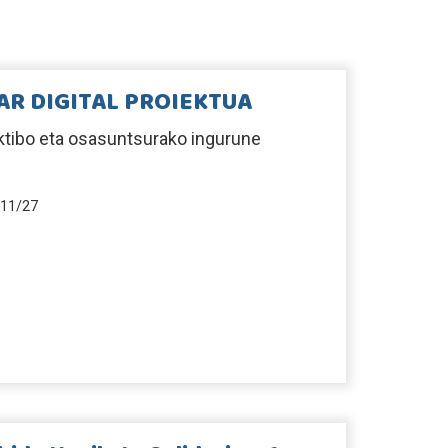
AR DIGITAL PROIEKTUA
ktibo eta osasuntsurako ingurune
11/27