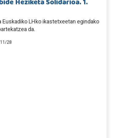
ide Heziketa Solidarioa. 1.
a Euskadiko LHko ikastetxeetan egindako
partekatzea da.
11/28