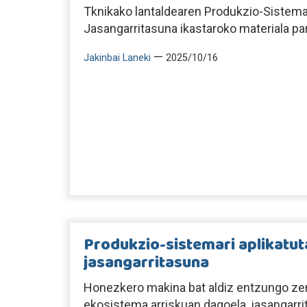
Tknikako lantaldearen Produkzio-Sistemar
Jasangarritasuna ikastaroko materiala pa
—
Jakinbai Laneki
2025/10/16
Produkzio-sistemari aplikatu
jasangarritasuna
Honezkero makina bat aldiz entzungo 
ekosistema arriskuan dagoela, jasangarri