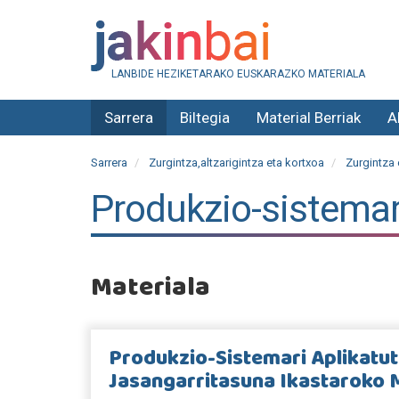
LANBIDE HEZIKETARAKO EUSKARAZKO MATERIALA
Sarrera
Biltegia
Material Berriak
A
Sarrera
Zurgintza,altzarigintza eta kortxoa
Zurgintza 
Produkzio-sistemar
Materiala
Produkzio-Sistemari Aplikatu
Jasangarritasuna Ikastaroko 