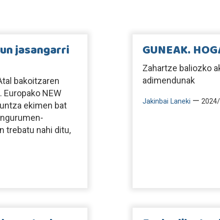
un jasangarri
GUNEAK. HOG
Zahartze baliozko a
adimendunak
tal bakoitzaren
nka. Europako NEW
—
Jakinbai Laneki
2024/
kuntza ekimen bat
, ingurumen-
 trebatu nahi ditu,