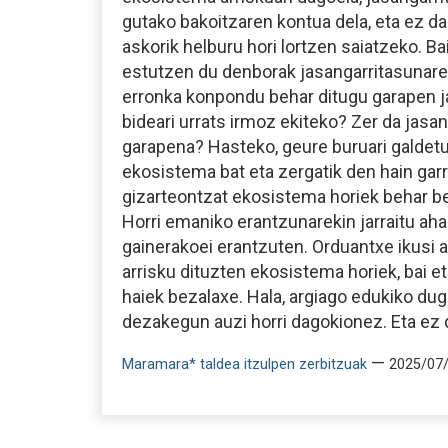
gutako bakoitzaren kontua dela, eta ez d
askorik helburu hori lortzen saiatzeko. Ba
estutzen du denborak jasangarritasunare
erronka konpondu behar ditugu garapen j
bideari urrats irmoz ekiteko? Zer da jasa
garapena? Hasteko, geure buruari galdet
ekosistema bat eta zergatik den hain gar
gizarteontzat ekosistema horiek behar b
Horri emaniko erantzunarekin jarraitu ah
gainerakoei erantzuten. Orduantxe ikusi 
arrisku dituzten ekosistema horiek, bai e
haiek bezalaxe. Hala, argiago edukiko dug
dezakegun auzi horri dagokionez. Eta ez d
—
Maramara* taldea itzulpen zerbitzuak
2025/07