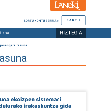
SARTU
SORTU KONTU BERRIA »
HIZTEGIA
tikoa
 jasangarritasuna
tasuna
una ekoizpen sistemari
dulurako irakaskuntza gida