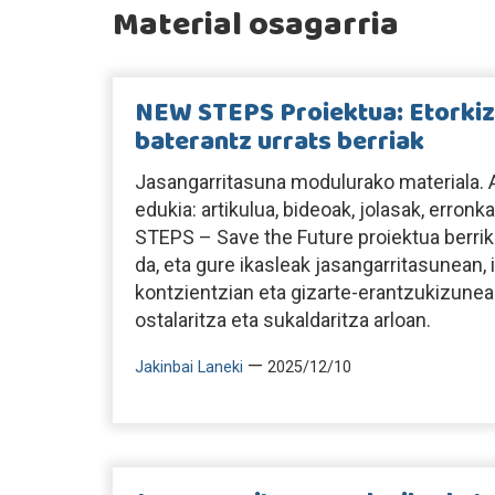
Material osagarria
NEW STEPS Proiektua: Etorkiz
baterantz urrats berriak
Jasangarritasuna modulurako materiala. A
edukia: artikulua, bideoak, jolasak, erro
STEPS – Save the Future proiektua berri
da, eta gure ikasleak jasangarritasunean
kontzientzian eta gizarte-erantzukizunean
ostalaritza eta sukaldaritza arloan.
—
Jakinbai Laneki
2025/12/10