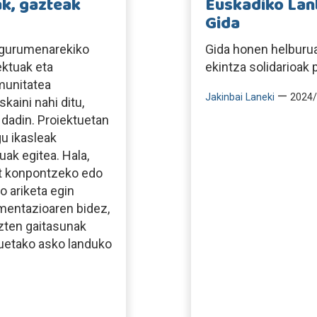
ak, gazteak
Euskadiko Lanb
Gida
ingurumenarekiko
Gida honen helburu
ektuak eta
ekintza solidarioak 
munitatea
—
Jakinbai Laneki
2024/
kaini nahi ditu,
dadin. Proiektuetan
u ikasleak
ak egitea. Hala,
at konpontzeko edo
o ariketa egin
imentazioaren bidez,
zten gaitasunak
uetako asko landuko