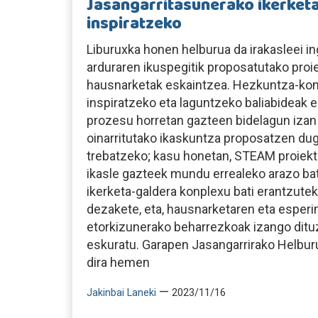
Jasangarritasunerako ikerket
inspiratzeko
Liburuxka honen helburua da irakasleei 
arduraren ikuspegitik proposatutako proi
hausnarketak eskaintzea. Hezkuntza-ko
inspiratzeko eta laguntzeko baliabideak es
prozesu horretan gazteen bidelagun izan 
oinarritutako ikaskuntza proposatzen dug
trebatzeko; kasu honetan, STEAM proiektu
ikasle gazteek mundu errealeko arazo b
ikerketa-galdera konplexu bati erantzutek
dezakete, eta, hausnarketaren eta esper
etorkizunerako beharrezkoak izango ditu
eskuratu. Garapen Jasangarrirako Helbur
dira hemen
—
Jakinbai Laneki
2023/11/16