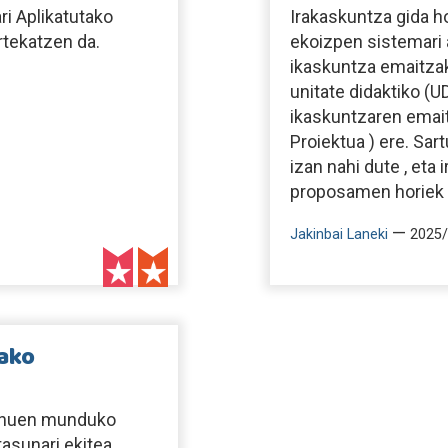
i Aplikatutako
Irakaskuntza gida h
rtekatzen da.
ekoizpen sistemari 
ikaskuntza emaitzak
unitate didaktiko (U
ikaskuntzaren emaitze
Proiektua ) ere. Sa
izan nahi dute , eta
proposamen horiek er
—
Jakinbai Laneki
2025/
tako
zenuen munduko
tasunari ekitea