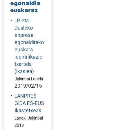
egonaldia
euskaraz
LP eta
Dualeko
enpresa
egonaldirako
euskara
identifikazio
txartela
(ikaslea)
Jakinbai Laneki
2019/02/15
LANPRES
GIDA ES-EUS
Ikastetxeak
Laneki Jakinbai
2018