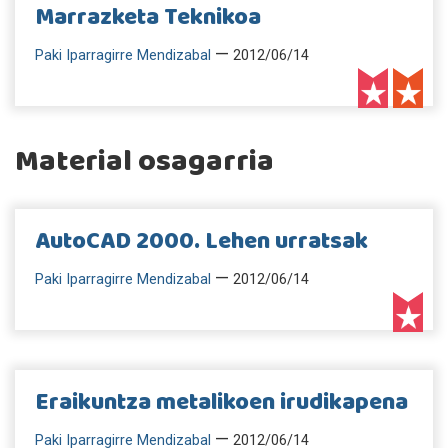
Marrazketa Teknikoa
—
Paki Iparragirre Mendizabal
2012/06/14
Material osagarria
AutoCAD 2000. Lehen urratsak
—
Paki Iparragirre Mendizabal
2012/06/14
Eraikuntza metalikoen irudikapena
—
Paki Iparragirre Mendizabal
2012/06/14