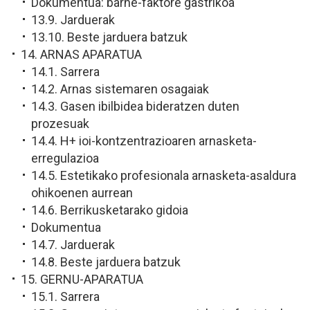
Dokumentua: barne-faktore gastrikoa
13.9. Jarduerak
13.10. Beste jarduera batzuk
14. ARNAS APARATUA
14.1. Sarrera
14.2. Arnas sistemaren osagaiak
14.3. Gasen ibilbidea bideratzen duten
prozesuak
14.4. H+ ioi-kontzentrazioaren arnasketa-
erregulazioa
14.5. Estetikako profesionala arnasketa-asaldura
ohikoenen aurrean
14.6. Berrikusketarako gidoia
Dokumentua
14.7. Jarduerak
14.8. Beste jarduera batzuk
15. GERNU-APARATUA
15.1. Sarrera