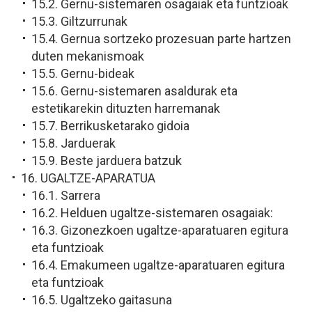
15.2. Gernu-sistemaren osagaiak eta funtzioak
15.3. Giltzurrunak
15.4. Gernua sortzeko prozesuan parte hartzen
duten mekanismoak
15.5. Gernu-bideak
15.6. Gernu-sistemaren asaldurak eta
estetikarekin dituzten harremanak
15.7. Berrikusketarako gidoia
15.8. Jarduerak
15.9. Beste jarduera batzuk
16. UGALTZE-APARATUA
16.1. Sarrera
16.2. Helduen ugaltze-sistemaren osagaiak:
16.3. Gizonezkoen ugaltze-aparatuaren egitura
eta funtzioak
16.4. Emakumeen ugaltze-aparatuaren egitura
eta funtzioak
16.5. Ugaltzeko gaitasuna