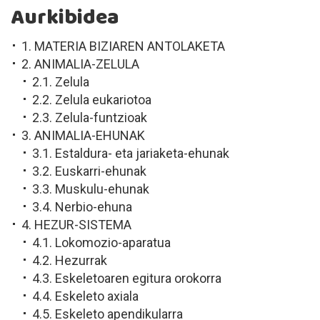
Aurkibidea
1. MATERIA BIZIAREN ANTOLAKETA
2. ANIMALIA-ZELULA
2.1. Zelula
2.2. Zelula eukariotoa
2.3. Zelula-funtzioak
3. ANIMALIA-EHUNAK
3.1. Estaldura- eta jariaketa-ehunak
3.2. Euskarri-ehunak
3.3. Muskulu-ehunak
3.4. Nerbio-ehuna
4. HEZUR-SISTEMA
4.1. Lokomozio-aparatua
4.2. Hezurrak
4.3. Eskeletoaren egitura orokorra
4.4. Eskeleto axiala
4.5. Eskeleto apendikularra