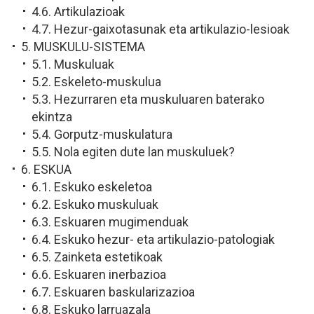
4.6. Artikulazioak
4.7. Hezur-gaixotasunak eta artikulazio-lesioak
5. MUSKULU-SISTEMA
5.1. Muskuluak
5.2. Eskeleto-muskulua
5.3. Hezurraren eta muskuluaren baterako
ekintza
5.4. Gorputz-muskulatura
5.5. Nola egiten dute lan muskuluek?
6. ESKUA
6.1. Eskuko eskeletoa
6.2. Eskuko muskuluak
6.3. Eskuaren mugimenduak
6.4. Eskuko hezur- eta artikulazio-patologiak
6.5. Zainketa estetikoak
6.6. Eskuaren inerbazioa
6.7. Eskuaren baskularizazioa
6.8. Eskuko larruazala