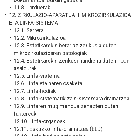
11.8. Jarduerak
12. ZIRKULAZIO-APARATUA II: MIKROZIRKULAZIOA
ETA LINFA-SISTEMA
12.1. Sarrera
12.2. Mikrozirkulazioa
12.3. Estetikarekin berariaz zerikusia duten
mikrozirkulazioaren patologiak
12.4. Estetikarekin zerikusi handiena duten hodi-
asaldurak
12.5. Linfa-sistema
12.6. Linfa eta haren osaketa
12.7. Linfa-hodiak
12.8. Linfa-sistematik zain-sistemara drainatzea
12.9. Linfaren mugimendua zehazten duten
faktoreak
12.10. Linfa-organoak
12.11. Eskuzko linfa-drainatzea (ELD)