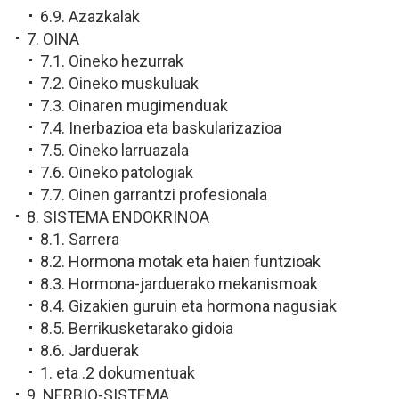
6.9. Azazkalak
7. OINA
7.1. Oineko hezurrak
7.2. Oineko muskuluak
7.3. Oinaren mugimenduak
7.4. Inerbazioa eta baskularizazioa
7.5. Oineko larruazala
7.6. Oineko patologiak
7.7. Oinen garrantzi profesionala
8. SISTEMA ENDOKRINOA
8.1. Sarrera
8.2. Hormona motak eta haien funtzioak
8.3. Hormona-jarduerako mekanismoak
8.4. Gizakien guruin eta hormona nagusiak
8.5. Berrikusketarako gidoia
8.6. Jarduerak
1. eta .2 dokumentuak
9. NERBIO-SISTEMA