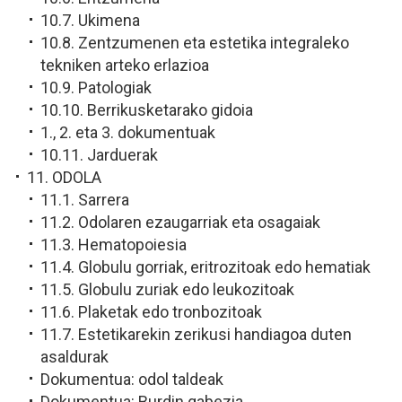
10.7. Ukimena
10.8. Zentzumenen eta estetika integraleko
tekniken arteko erlazioa
10.9. Patologiak
10.10. Berrikusketarako gidoia
1., 2. eta 3. dokumentuak
10.11. Jarduerak
11. ODOLA
11.1. Sarrera
11.2. Odolaren ezaugarriak eta osagaiak
11.3. Hematopoiesia
11.4. Globulu gorriak, eritrozitoak edo hematiak
11.5. Globulu zuriak edo leukozitoak
11.6. Plaketak edo tronbozitoak
11.7. Estetikarekin zerikusi handiagoa duten
asaldurak
Dokumentua: odol taldeak
Dokumentua: Burdin gabezia