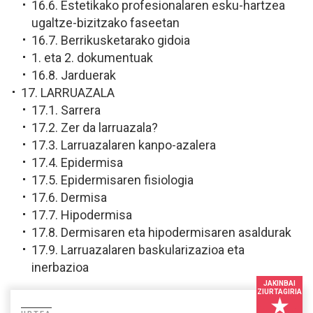
16.6. Estetikako profesionalaren esku-hartzea
ugaltze-bizitzako faseetan
16.7. Berrikusketarako gidoia
1. eta 2. dokumentuak
16.8. Jarduerak
17. LARRUAZALA
17.1. Sarrera
17.2. Zer da larruazala?
17.3. Larruazalaren kanpo-azalera
17.4. Epidermisa
17.5. Epidermisaren fisiologia
17.6. Dermisa
17.7. Hipodermisa
17.8. Dermisaren eta hipodermisaren asaldurak
17.9. Larruazalaren baskularizazioa eta
inerbazioa
JAKINBAI
ZIURTAGIRIA