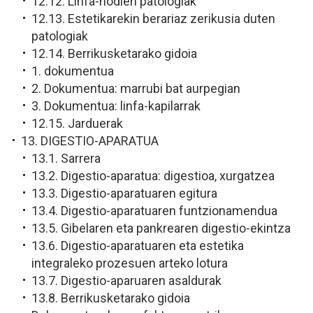
12.12. Linfa-hodien patologiak
12.13. Estetikarekin berariaz zerikusia duten
patologiak
12.14. Berrikusketarako gidoia
1. dokumentua
2. Dokumentua: marrubi bat aurpegian
3. Dokumentua: linfa-kapilarrak
12.15. Jarduerak
13. DIGESTIO-APARATUA
13.1. Sarrera
13.2. Digestio-aparatua: digestioa, xurgatzea
13.3. Digestio-aparatuaren egitura
13.4. Digestio-aparatuaren funtzionamendua
13.5. Gibelaren eta pankrearen digestio-ekintza
13.6. Digestio-aparatuaren eta estetika
integraleko prozesuen arteko lotura
13.7. Digestio-aparuaren asaldurak
13.8. Berrikusketarako gidoia