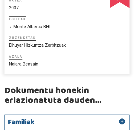
URTEA
2007
EGILEAK
Monte Albertia BHI
ZUZENKETAK
Elhuyar Hizkuntza Zerbitzuak
AZALA
Naiara Beasain
Dokumentu honekin
erlazionatuta dauden...
Familiak