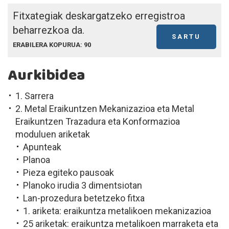
Fitxategiak deskargatzeko erregistroa
beharrezkoa da.
SARTU
ERABILERA KOPURUA: 90
Aurkibidea
1. Sarrera
2. Metal Eraikuntzen Mekanizazioa eta Metal
Eraikuntzen Trazadura eta Konformazioa
moduluen ariketak
Apunteak
Planoa
Pieza egiteko pausoak
Planoko irudia 3 dimentsiotan
Lan-prozedura betetzeko fitxa
1. ariketa: eraikuntza metalikoen mekanizazioa
25 ariketak: eraikuntza metalikoen marraketa eta