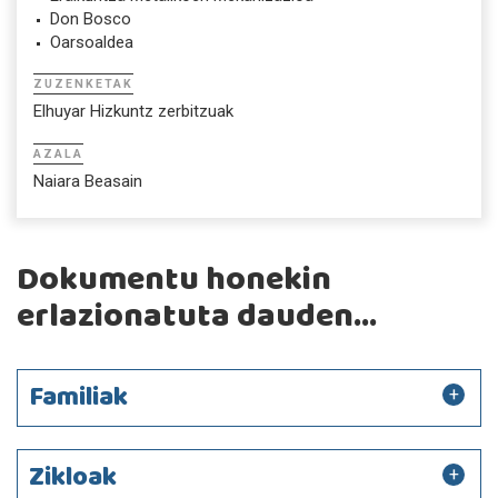
Don Bosco
Oarsoaldea
ZUZENKETAK
Elhuyar Hizkuntz zerbitzuak
AZALA
Naiara Beasain
Dokumentu honekin
erlazionatuta dauden...
Familiak
Zikloak