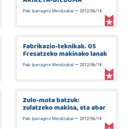
ARIKETA-BILDUMA
—
Paki Iparragirre Mendizabal
2012/06/14
Fabrikazio-teknikak. 05
Fresatzeko makinako lanak
—
Paki Iparragirre Mendizabal
2012/06/14
Zulo-mota batzuk:
zulatzeko makina, eta abar
—
Paki Iparragirre Mendizabal
2012/06/14