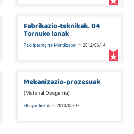
Fabrikazio-teknikak. 04
Tornuko lanak
—
Paki Iparragirre Mendizabal
2012/06/14
Mekanizazio-prozesuak
(Material Osagarria)
—
Elhuyar-linkak
2013/05/07