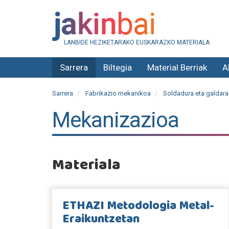
LANBIDE HEZIKETARAKO EUSKARAZKO MATERIALA
Sarrera
Biltegia
Material Berriak
A
Sarrera
Fabrikazio mekanikoa
Soldadura eta galdarag
Mekanizazioa
Materiala
ETHAZI Metodologia Metal-
Eraikuntzetan