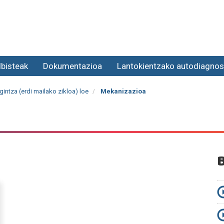
lbisteak
Dokumentazioa
Lantokientzako autodiagnos
intza (erdi mailako zikloa) loe
Mekanizazioa