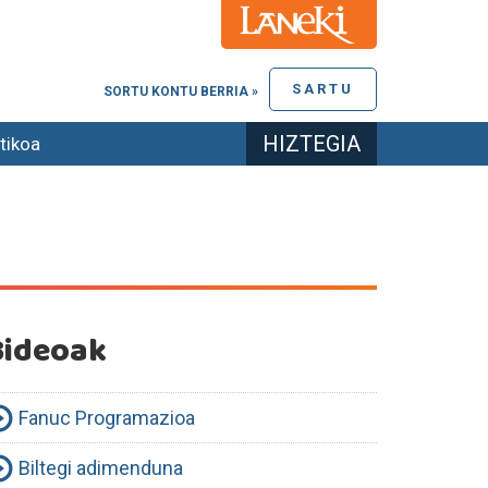
SARTU
SORTU KONTU BERRIA »
HIZTEGIA
tikoa
Bideoak
Fanuc Programazioa
Biltegi adimenduna