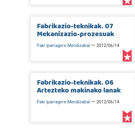
Fabrikazio-teknikak. 07
Mekanizazio-prozesuak
—
Paki Iparragirre Mendizabal
2012/06/14
Fabrikazio-teknikak. 06
Artezteko makinako lanak
—
Paki Iparragirre Mendizabal
2012/06/14