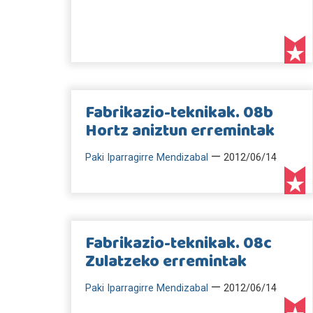
Fabrikazio-teknikak. 08b
Hortz aniztun erremintak
—
Paki Iparragirre Mendizabal
2012/06/14
Fabrikazio-teknikak. 08c
Zulatzeko erremintak
—
Paki Iparragirre Mendizabal
2012/06/14