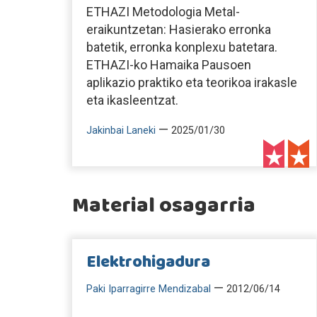
ETHAZI Metodologia Metal-
eraikuntzetan: Hasierako erronka
batetik, erronka konplexu batetara.
ETHAZI-ko Hamaika Pausoen
aplikazio praktiko eta teorikoa irakasle
eta ikasleentzat.
—
Jakinbai Laneki
2025/01/30
Material osagarria
Elektrohigadura
—
Paki Iparragirre Mendizabal
2012/06/14