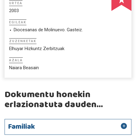
URTEA
2003
EGILEAK
Diocesanas de Molinuevo. Gasteiz.
ZUZENKETAK
Elhuyar Hizkuntz Zerbitzuak
AZALA
Naiara Beasain
Dokumentu honekin
erlazionatuta dauden...
Familiak