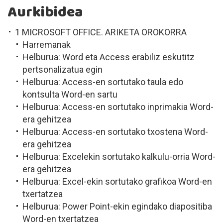
Aurkibidea
1 MICROSOFT OFFICE. ARIKETA OROKORRA
Harremanak
Helburua: Word eta Access erabiliz eskutitz
pertsonalizatua egin
Helburua: Access-en sortutako taula edo
kontsulta Word-en sartu
Helburua: Access-en sortutako inprimakia Word-
era gehitzea
Helburua: Access-en sortutako txostena Word-
era gehitzea
Helburua: Excelekin sortutako kalkulu-orria Word-
era gehitzea
Helburua: Excel-ekin sortutako grafikoa Word-en
txertatzea
Helburua: Power Point-ekin egindako diapositiba
Word-en txertatzea