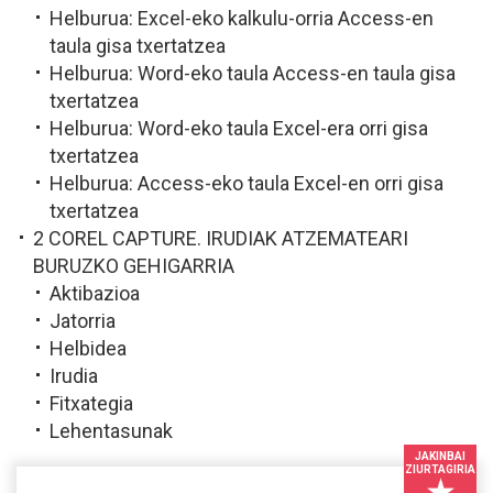
Helburua: Excel-eko kalkulu-orria Access-en
taula gisa txertatzea
Helburua: Word-eko taula Access-en taula gisa
txertatzea
Helburua: Word-eko taula Excel-era orri gisa
txertatzea
Helburua: Access-eko taula Excel-en orri gisa
txertatzea
2 COREL CAPTURE. IRUDIAK ATZEMATEARI
BURUZKO GEHIGARRIA
Aktibazioa
Jatorria
Helbidea
Irudia
Fitxategia
Lehentasunak
JAKINBAI
ZIURTAGIRIA