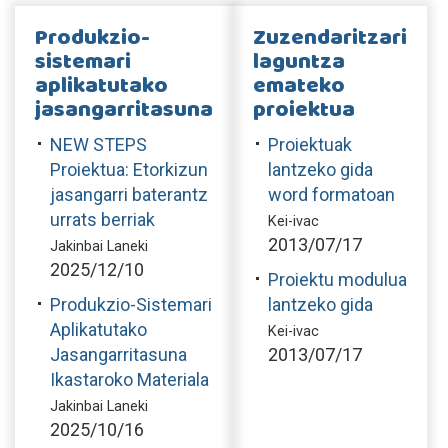
Produkzio-
Zuzendaritzari
sistemari
laguntza
aplikatutako
emateko
jasangarritasuna
proiektua
NEW STEPS
Proiektuak
Proiektua: Etorkizun
lantzeko gida
jasangarri baterantz
word formatoan
urrats berriak
Kei-ivac
2013/07/17
Jakinbai Laneki
2025/12/10
Proiektu modulua
Produkzio-Sistemari
lantzeko gida
Aplikatutako
Kei-ivac
Jasangarritasuna
2013/07/17
Ikastaroko Materiala
Jakinbai Laneki
2025/10/16