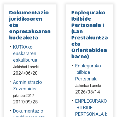
Dokumentazio
Enplegurako
juridikoaren
Ibilbide
eta
Pertsonala I
enpresakoaren
(Lan
kudeaketa
Prestakuntza
eta
KUTXAko
Orientabidea
euskararen
barne)
eskuliburua
Enplegurako
Jakinbai Laneki
Ibilbide
2024/06/20
Pertsonala
Administrazio
Jakinbai Laneki
Zuzenbidea
2026/05/14
jakinbai2017
ENPLEGURAKO
2017/09/25
IBILBIDE
Dokumentazio
PERTSONALA I: