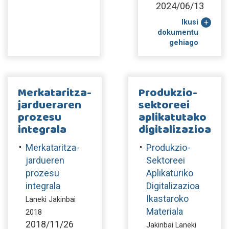
2024/06/13
Ikusi
dokumentu
gehiago
Merkataritza-
Produkzio-
jardueraren
sektoreei
prozesu
aplikatutako
integrala
digitalizazioa
Merkataritza-
Produkzio-
jardueren
Sektoreei
prozesu
Aplikaturiko
integrala
Digitalizazioa
Ikastaroko
Laneki Jakinbai
Materiala
2018
2018/11/26
Jakinbai Laneki