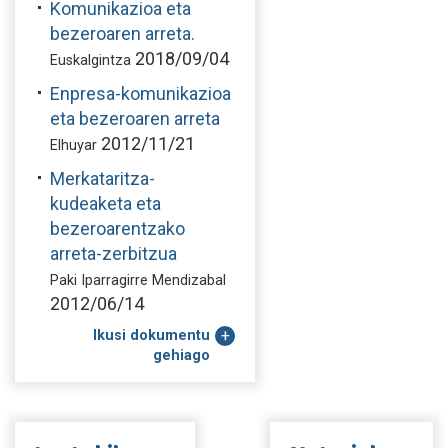
Komunikazioa eta
bezeroaren arreta.
2018/09/04
Euskalgintza
Enpresa-komunikazioa
eta bezeroaren arreta
2012/11/21
Elhuyar
Merkataritza-
kudeaketa eta
bezeroarentzako
arreta-zerbitzua
Paki Iparragirre Mendizabal
2012/06/14
Ikusi dokumentu
gehiago