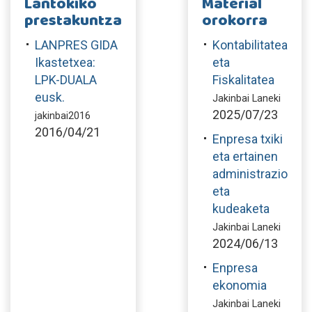
Lantokiko
Material
prestakuntza
orokorra
LANPRES GIDA
Kontabilitatea
Ikastetxea:
eta
LPK-DUALA
Fiskalitatea
eusk.
Jakinbai Laneki
2025/07/23
jakinbai2016
2016/04/21
Enpresa txiki
eta ertainen
administrazio
eta
kudeaketa
Jakinbai Laneki
2024/06/13
Enpresa
ekonomia
Jakinbai Laneki