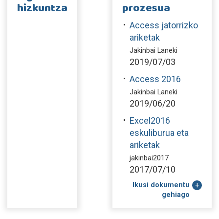
hizkuntza
prozesua
Access jatorrizko
ariketak
Jakinbai Laneki
2019/07/03
Access 2016
Jakinbai Laneki
2019/06/20
Excel2016
eskuliburua eta
ariketak
jakinbai2017
2017/07/10
Ikusi dokumentu
gehiago