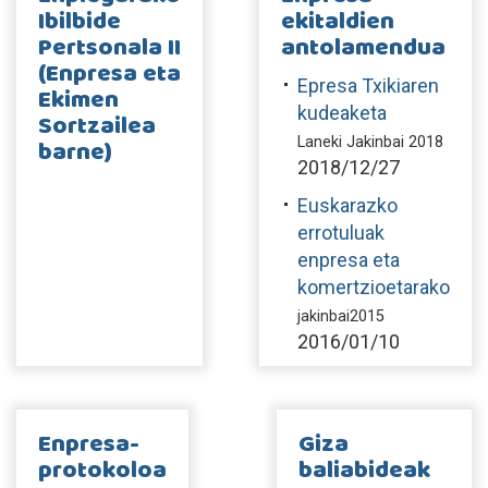
Ibilbide
ekitaldien
Pertsonala II
antolamendua
(Enpresa eta
Epresa Txikiaren
Ekimen
kudeaketa
Sortzailea
barne)
Laneki Jakinbai 2018
2018/12/27
Euskarazko
errotuluak
enpresa eta
komertzioetarako
jakinbai2015
2016/01/10
Enpresa-
Giza
protokoloa
baliabideak