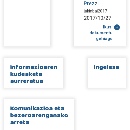
Prezzi
jakinbai2017
2017/10/27
Ikusi
dokumentu
gehiago
Informazioaren
Ingelesa
kudeaketa
aurreratua
Komunikazioa eta
bezeroarenganako
arreta