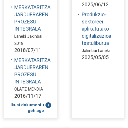
2025/06/12
MERKATARITZA
JARDUERAREN
Produkzio-
PROZESU
sektoreei
INTEGRALA
aplikatutako
digitalizazioa
Laneki Jakinbai
testuliburua
2018
2018/07/11
Jakinbai Laneki
2025/05/05
MERKATARITZA
JARDUERAREN
PROZESU
INTEGRALA
OLATZ MENDIA
2016/11/17
Ikusi dokumentu
gehiago