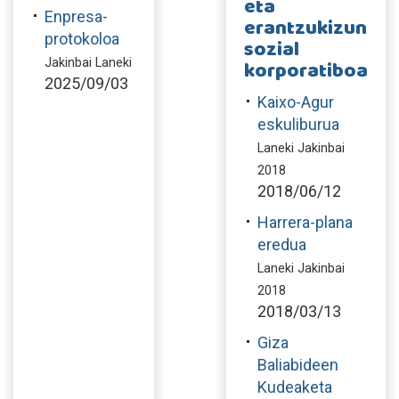
eta
Enpresa-
erantzukizun
protokoloa
sozial
Jakinbai Laneki
korporatiboa
2025/09/03
Kaixo-Agur
eskuliburua
Laneki Jakinbai
2018
2018/06/12
Harrera-plana
eredua
Laneki Jakinbai
2018
2018/03/13
Giza
Baliabideen
Kudeaketa