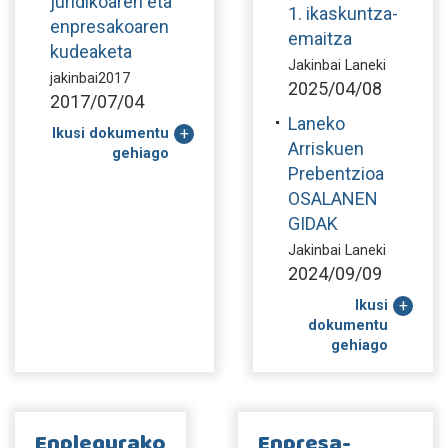
juridikoaren eta
1. ikaskuntza-
enpresakoaren
emaitza
kudeaketa
Jakinbai Laneki
jakinbai2017
2025/04/08
2017/07/04
Laneko
Ikusi dokumentu
Arriskuen
gehiago
Prebentzioa
OSALANEN
GIDAK
Jakinbai Laneki
2024/09/09
Ikusi
dokumentu
gehiago
Enplegurako
Enpresa-