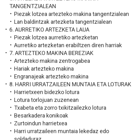
TANGENTZIALEAN
Piezak lotzea artezteko makina tangentzialean
Lan baldintzak artezketa tangentzialean
6. AURRETIKO ARTEZKETA LAUA
Piezak lotzea aurretiko artezketan
Aurretiko artezketan erabiltzen diren harriak
7. ARTEZTEKO MAKINA BEREZIAK
Artezteko makina zentrogabea
Hariak artezteko makina
Engranajeak artezteko makina
8. HARRI URRATZAILEEN MUNTAIA ETA LOTURAK
Harrietxeen bidezko lotura
Lotura torlojuan zuzenean
Txabeta eta zorro txikitzailezko lotura
Besarkadera konikoak
Zurtoindun harrietxea
Harri urratzaileen muntaia lekedaz edo
soldaduraz