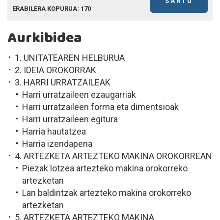
SARTU
ERABILERA KOPURUA: 170
Aurkibidea
1. UNITATEAREN HELBURUA
2. IDEIA OROKORRAK
3. HARRI URRATZAILEAK
Harri urratzaileen ezaugarriak
Harri urratzaileen forma eta dimentsioak
Harri urratzaileen egitura
Harria hautatzea
Harria izendapena
4. ARTEZKETA ARTEZTEKO MAKINA OROKORREAN
Piezak lotzea artezteko makina orokorreko
artezketan
Lan baldintzak artezteko makina orokorreko
artezketan
5. ARTEZKETA ARTEZTEKO MAKINA