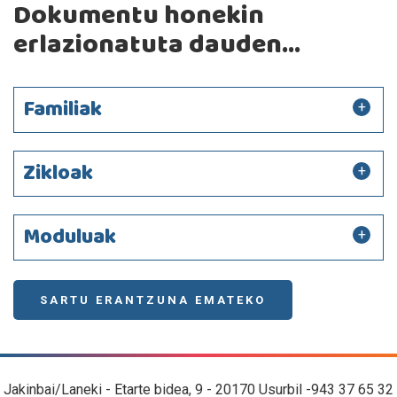
Dokumentu honekin
erlazionatuta dauden...
Familiak
Zikloak
Moduluak
SARTU ERANTZUNA EMATEKO
Jakinbai/Laneki - Etarte bidea, 9 - 20170 Usurbil -943 37 65 32