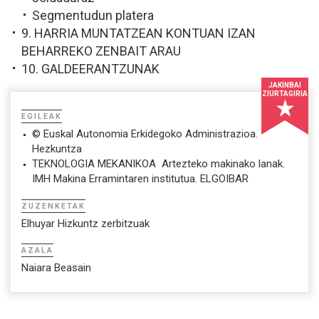
Segmentudun platera
9. HARRIA MUNTATZEAN KONTUAN IZAN
BEHARREKO ZENBAIT ARAU
10. GALDEERANTZUNAK
JAKINBAI
ZIURTAGIRIA
EGILEAK
© Euskal Autonomia Erkidegoko Administrazioa.
Hezkuntza
TEKNOLOGIA MEKANIKOA  Artezteko makinako lanak.
IMH Makina Erramintaren institutua. ELGOIBAR
ZUZENKETAK
Elhuyar Hizkuntz zerbitzuak
AZALA
Naiara Beasain