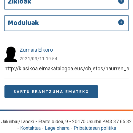
Zikloak
Moduluak
Zumaia Elkoro
2021/03/11 19:54
http://klasikoa.eimakatalogoa.eus/objetos/haurren_a
SARTU ERANTZUNA EMATEKO
Jakinbai/Laneki - Etarte bidea, 9 - 20170 Usurbil -943 37 65 32
-
Kontaktua
-
Lege oharra
-
Pribatutasun politika