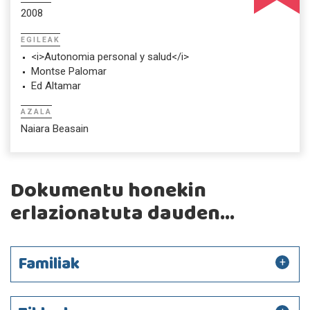
2008
EGILEAK
<i>Autonomia personal y salud</i>
Montse Palomar
Ed Altamar
AZALA
Naiara Beasain
Dokumentu honekin
erlazionatuta dauden...
Familiak