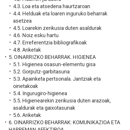
4.3. Loa eta atsedena haurtzaroan
4.4. Helduak eta loaren inguruko beharrak
asetzea
4.5. Loarekin zerikusia duten asaldurak
4.6. Noiz esku hartu
4.7. Erreferentzia bibliografikoak
4.8. Ariketak
5. OINARRIZKO BEHARRAK. HIGIENEA
5.1. Higienea osasun-elementu gisa
5.2. Gorputz-garbitasuna
5.3. Apainketa pertsonala. Jantziak eta
oinetakoak
5.4. Ingurugiro-higienea
5.5. Higienearekin zerikusia duten arazoak,
asaldurak eta gaixotasunak
5.6. Ariketak
6. OINARRIZKO BEHARRAK: KOMUNIKAZIOA ETA
HARREMAN AFEKTIBOA