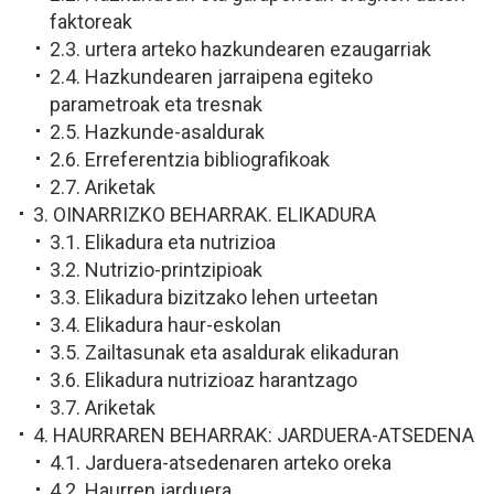
faktoreak
2.3. urtera arteko hazkundearen ezaugarriak
2.4. Hazkundearen jarraipena egiteko
parametroak eta tresnak
2.5. Hazkunde-asaldurak
2.6. Erreferentzia bibliografikoak
2.7. Ariketak
3. OINARRIZKO BEHARRAK. ELIKADURA
3.1. Elikadura eta nutrizioa
3.2. Nutrizio-printzipioak
3.3. Elikadura bizitzako lehen urteetan
3.4. Elikadura haur-eskolan
3.5. Zailtasunak eta asaldurak elikaduran
3.6. Elikadura nutrizioaz harantzago
3.7. Ariketak
4. HAURRAREN BEHARRAK: JARDUERA-ATSEDENA
4.1. Jarduera-atsedenaren arteko oreka
4.2. Haurren jarduera