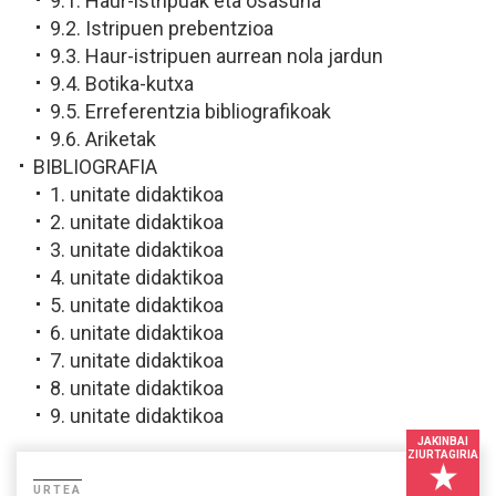
9.1. Haur-istripuak eta osasuna
9.2. Istripuen prebentzioa
9.3. Haur-istripuen aurrean nola jardun
9.4. Botika-kutxa
9.5. Erreferentzia bibliografikoak
9.6. Ariketak
BIBLIOGRAFIA
1. unitate didaktikoa
2. unitate didaktikoa
3. unitate didaktikoa
4. unitate didaktikoa
5. unitate didaktikoa
6. unitate didaktikoa
7. unitate didaktikoa
8. unitate didaktikoa
9. unitate didaktikoa
JAKINBAI
ZIURTAGIRIA
URTEA