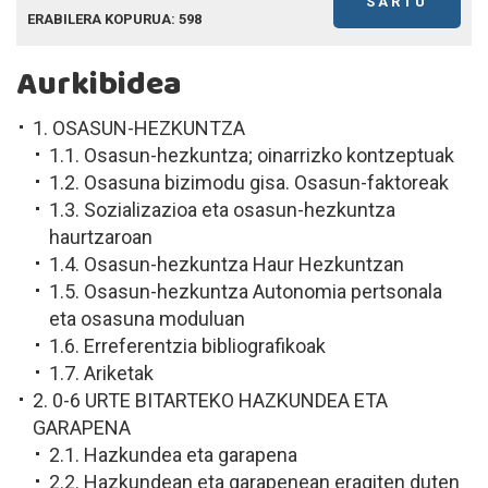
SARTU
ERABILERA KOPURUA: 598
Aurkibidea
1. OSASUN-HEZKUNTZA
1.1. Osasun-hezkuntza; oinarrizko kontzeptuak
1.2. Osasuna bizimodu gisa. Osasun-faktoreak
1.3. Sozializazioa eta osasun-hezkuntza
haurtzaroan
1.4. Osasun-hezkuntza Haur Hezkuntzan
1.5. Osasun-hezkuntza Autonomia pertsonala
eta osasuna moduluan
1.6. Erreferentzia bibliografikoak
1.7. Ariketak
2. 0-6 URTE BITARTEKO HAZKUNDEA ETA
GARAPENA
2.1. Hazkundea eta garapena
2.2. Hazkundean eta garapenean eragiten duten