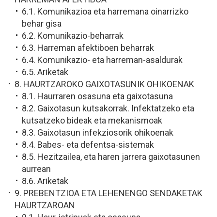
6.1. Komunikazioa eta harremana oinarrizko
behar gisa
6.2. Komunikazio-beharrak
6.3. Harreman afektiboen beharrak
6.4. Komunikazio- eta harreman-asaldurak
6.5. Ariketak
8. HAURTZAROKO GAIXOTASUNIK OHIKOENAK
8.1. Haurraren osasuna eta gaixotasuna
8.2. Gaixotasun kutsakorrak. Infektatzeko eta
kutsatzeko bideak eta mekanismoak
8.3. Gaixotasun infekziosorik ohikoenak
8.4. Babes- eta defentsa-sistemak
8.5. Hezitzailea, eta haren jarrera gaixotasunen
aurrean
8.6. Ariketak
9. PREBENTZIOA ETA LEHENENGO SENDAKETAK
HAURTZAROAN