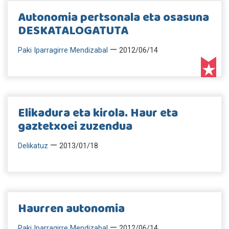
Autonomia pertsonala eta osasuna
DESKATALOGATUTA
—
Paki Iparragirre Mendizabal
2012/06/14
Elikadura eta kirola. Haur eta
gaztetxoei zuzendua
—
Delikatuz
2013/01/18
Haurren autonomia
—
Paki Iparragirre Mendizabal
2012/06/14