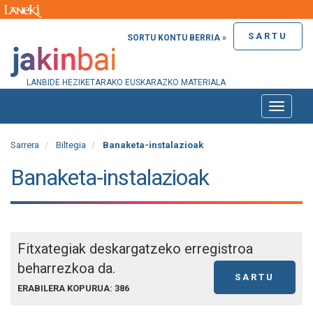
SARTU
SORTU KONTU BERRIA »
LANBIDE HEZIKETARAKO EUSKARAZKO MATERIALA
Toggle
naviga
Sarrera
Biltegia
Banaketa-instalazioak
Banaketa-instalazioak
Fitxategiak deskargatzeko erregistroa
beharrezkoa da.
SARTU
ERABILERA KOPURUA: 386