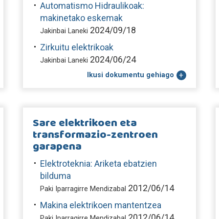
Automatismo Hidraulikoak:
makinetako eskemak
2024/09/18
Jakinbai Laneki
Zirkuitu elektrikoak
2024/06/24
Jakinbai Laneki
Ikusi dokumentu gehiago
Sare elektrikoen eta
transformazio-zentroen
garapena
Elektroteknia: Ariketa ebatzien
bilduma
2012/06/14
Paki Iparragirre Mendizabal
Makina elektrikoen mantentzea
2012/06/14
Paki Iparragirre Mendizabal