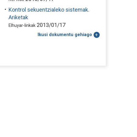
Kontrol sekuentzialeko sistemak.
Ariketak
2013/01/17
Elhuyar-linkak
Ikusi dokumentu gehiago