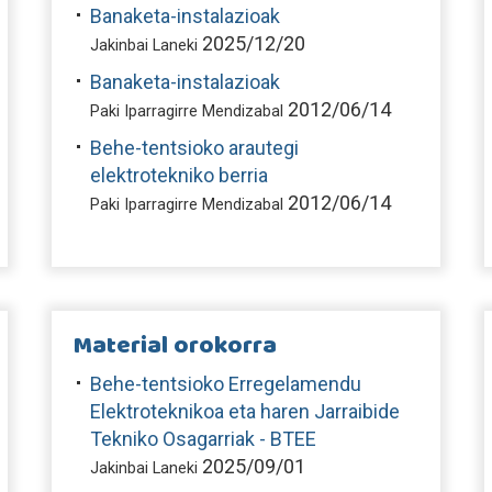
Banaketa-instalazioak
2025/12/20
Jakinbai Laneki
Banaketa-instalazioak
2012/06/14
Paki Iparragirre Mendizabal
Behe-tentsioko arautegi
elektrotekniko berria
2012/06/14
Paki Iparragirre Mendizabal
Material orokorra
Behe-tentsioko Erregelamendu
Elektroteknikoa eta haren Jarraibide
Tekniko Osagarriak - BTEE
2025/09/01
Jakinbai Laneki