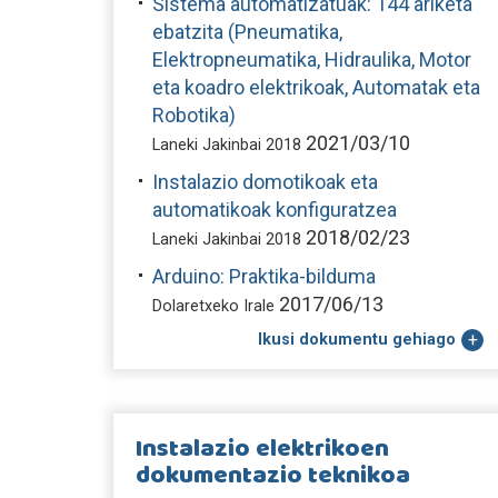
Sistema automatizatuak: 144 ariketa
ebatzita (Pneumatika,
Elektropneumatika, Hidraulika, Motor
eta koadro elektrikoak, Automatak eta
Robotika)
2021/03/10
Laneki Jakinbai 2018
Instalazio domotikoak eta
automatikoak konfiguratzea
2018/02/23
Laneki Jakinbai 2018
Arduino: Praktika-bilduma
2017/06/13
Dolaretxeko Irale
Ikusi dokumentu gehiago
Instalazio elektrikoen
dokumentazio teknikoa