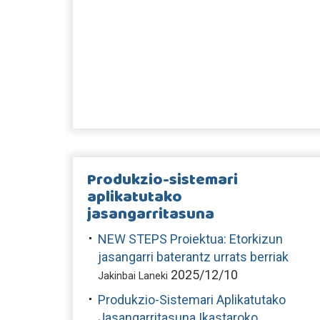
Produkzio-sistemari
aplikatutako
jasangarritasuna
NEW STEPS Proiektua: Etorkizun
jasangarri baterantz urrats berriak
2025/12/10
Jakinbai Laneki
Produkzio-Sistemari Aplikatutako
Jasangarritasuna Ikastaroko