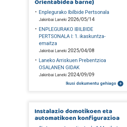
Orientabidea barne)
Enplegurako Ibilbide Pertsonala
2026/05/14
Jakinbai Laneki
ENPLEGURAKO IBILBIDE
PERTSONALA I: 1. ikaskuntza-
emaitza
2025/04/08
Jakinbai Laneki
Laneko Arriskuen Prebentzioa
OSALANEN GIDAK
2024/09/09
Jakinbai Laneki
Ikusi dokumentu gehiago
Instalazio domotikoen eta
automatikoen konfigurazioa