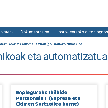
lbisteak
Dokumentazioa
Lantokientzako autodiagnos
teknikoak eta automatizatuak (goi mailako zikloa) loe
nikoak eta automatizatua
Enplegurako Ibilbide
Pertsonala II (Enpresa eta
Ekimen Sortzailea barne)