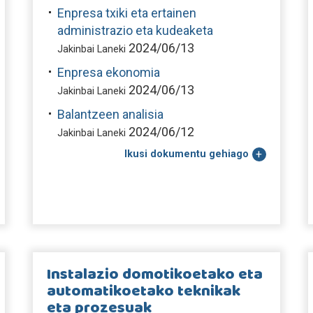
Enpresa txiki eta ertainen
administrazio eta kudeaketa
2024/06/13
Jakinbai Laneki
Enpresa ekonomia
2024/06/13
Jakinbai Laneki
Balantzeen analisia
2024/06/12
Jakinbai Laneki
Ikusi dokumentu gehiago
Instalazio domotikoetako eta
automatikoetako teknikak
eta prozesuak