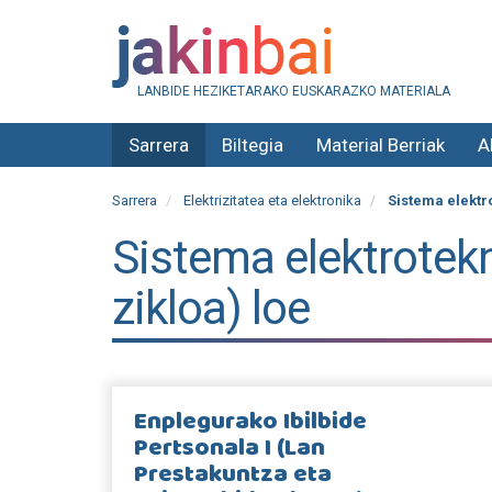
LANBIDE HEZIKETARAKO EUSKARAZKO MATERIALA
Sarrera
Biltegia
Material Berriak
A
Sarrera
Elektrizitatea eta elektronika
Sistema elektro
Sistema elektrotek
zikloa) loe
Enplegurako Ibilbide
Pertsonala I (Lan
Prestakuntza eta