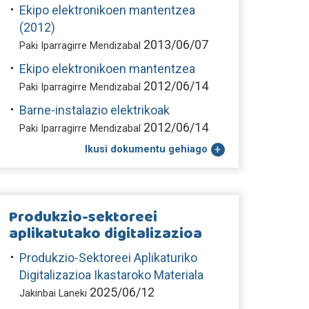
Ekipo elektronikoen mantentzea
(2012)
2013/06/07
Paki Iparragirre Mendizabal
Ekipo elektronikoen mantentzea
2012/06/14
Paki Iparragirre Mendizabal
Barne-instalazio elektrikoak
2012/06/14
Paki Iparragirre Mendizabal
Ikusi dokumentu gehiago
Produkzio-sektoreei
aplikatutako digitalizazioa
Produkzio-Sektoreei Aplikaturiko
Digitalizazioa Ikastaroko Materiala
2025/06/12
Jakinbai Laneki