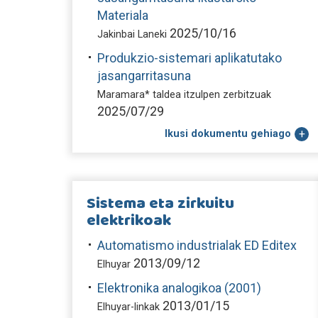
Materiala
2025/10/16
Jakinbai Laneki
Produkzio-sistemari aplikatutako
jasangarritasuna
Maramara* taldea itzulpen zerbitzuak
2025/07/29
Ikusi dokumentu gehiago
Sistema eta zirkuitu
elektrikoak
Automatismo industrialak ED Editex
2013/09/12
Elhuyar
Elektronika analogikoa (2001)
2013/01/15
Elhuyar-linkak