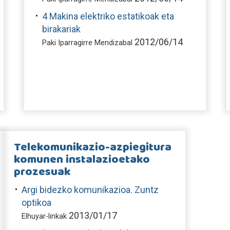
4 Makina elektriko estatikoak eta
birakariak
2012/06/14
Paki Iparragirre Mendizabal
Telekomunikazio-azpiegitura
komunen instalazioetako
prozesuak
Argi bidezko komunikazioa. Zuntz
optikoa
2013/01/17
Elhuyar-linkak