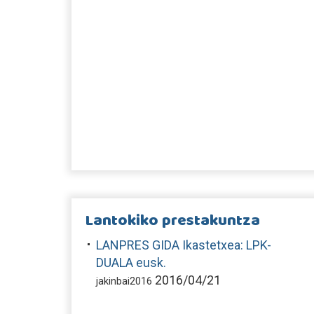
Lantokiko prestakuntza
LANPRES GIDA Ikastetxea: LPK-
DUALA eusk.
2016/04/21
jakinbai2016