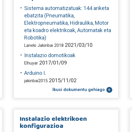
Sistema automatizatuak: 144 ariketa
ebatzita (Pneumatika,
Elektropneumatika, Hidraulika, Motor
eta koadro elektrikoak, Automatak eta
Robotika)
2021/03/10
Laneki Jakinbai 2018
Instalazio domotikoak
2017/01/09
Elhuyar
Arduino I.
2015/11/02
jakinbai2015
Ikusi dokumentu gehiago
Instalazio elektrikoen
konfigurazioa