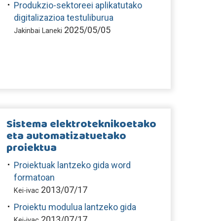
Produkzio-sektoreei aplikatutako
digitalizazioa testuliburua
2025/05/05
Jakinbai Laneki
Sistema elektroteknikoetako
eta automatizatuetako
proiektua
Proiektuak lantzeko gida word
formatoan
2013/07/17
Kei-ivac
Proiektu modulua lantzeko gida
2013/07/17
Kei-ivac