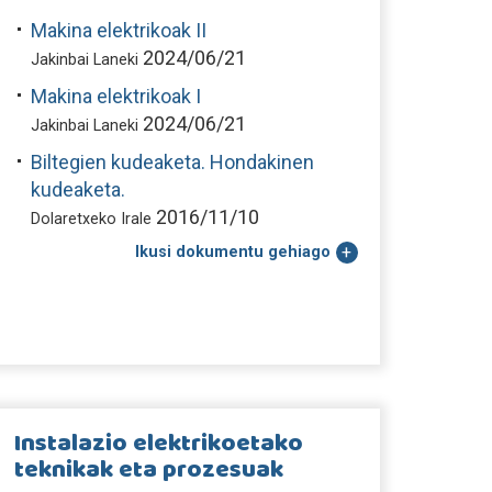
Makina elektrikoak II
2024/06/21
Jakinbai Laneki
Makina elektrikoak I
2024/06/21
Jakinbai Laneki
Biltegien kudeaketa. Hondakinen
kudeaketa.
2016/11/10
Dolaretxeko Irale
Ikusi dokumentu gehiago
Instalazio elektrikoetako
teknikak eta prozesuak