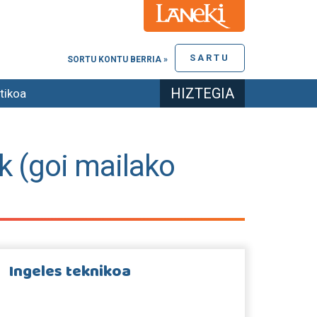
SARTU
SORTU KONTU BERRIA »
HIZTEGIA
tikoa
k (goi mailako
Ingeles teknikoa