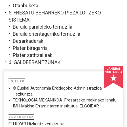
Otxabuketa
5. FRESATU BEHARREKO PIEZA LOTZEKO
SISTEMA
Baraila paraleloko tornuzila
Baraila orientagarriko tornuzila
Besarkaderak
Plater biragarria
Plater zatitzaileak
6. GALDEERANTZUNAK
JAKINBAI
ZIURTAGIRIA
EGILEAK
© Euskal Autonomia Erkidegoko Administrazioa.
Hezkuntza
TEKNOLOGIA MEKANIKOA  Fresatzeko makinako lanak.
IMH Makina Erramintaren institutua. ELGOIBAR
ZUZENKETAK
ELHUYAR Hizkuntz zerbitzuak