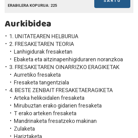
SARTU
ERABILERA KOPURUA: 225
Aurkibidea
1. UNITATEAREN HELBURUA
2. FRESAKETAREN TEORIA
Lanhigidurak fresaketan
Ebaketa eta aitzinapenhigiduraren noranzkoa
3. FRESAKETAREN OINARRIZKO ERAGIKETAK
Aurretiko fresaketa
Fresaketa tangentziala
4. BESTE ZENBAIT FRESAKETAERAGIKETA
Arteka helikoidalen fresaketa
Mirubuztan erako gidarien fresaketa
T erako arteken fresaketa
Mandrinaketa fresatzeko makinan
Zulaketa
Hariztaketa