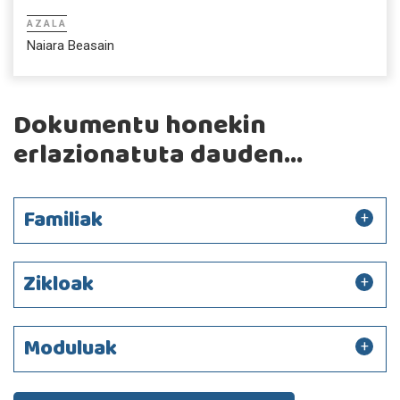
AZALA
Naiara Beasain
Dokumentu honekin
erlazionatuta dauden...
Familiak
Zikloak
Moduluak