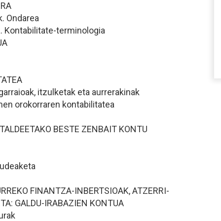
ERA
k. Ondarea
ra. Kontabilitate-terminologia
UA
TATEA
arraioak, itzulketak eta aurrerakinak
en orokorraren kontabilitatea
7. TALDEETAKO BESTE ZENBAIT KONTU
kudeaketa
URREKO FINANTZA-INBERTSIOAK, ATZERRI-
TA: GALDU-IRABAZIEN KONTUA
durak