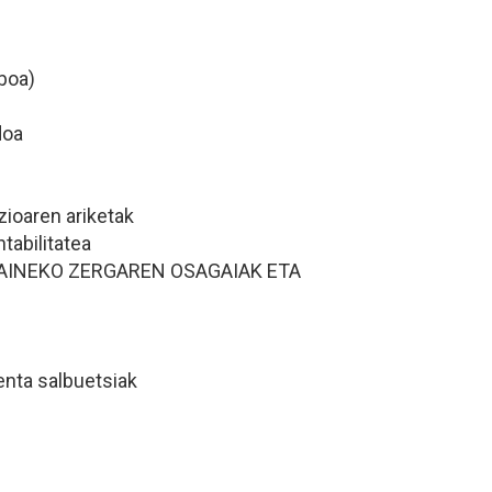
boa)
doa
zioaren ariketak
tabilitatea
GAINEKO ZERGAREN OSAGAIAK ETA
enta salbuetsiak