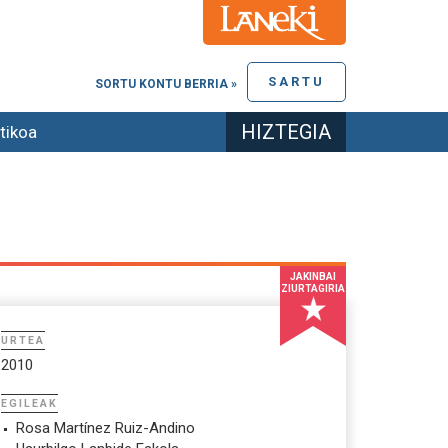
SARTU
SORTU KONTU BERRIA »
HIZTEGIA
tikoa
JAKINBAI
ZIURTAGIRIA
URTEA
2010
EGILEAK
Rosa Martínez Ruiz-Andino