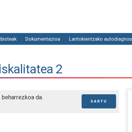
lbisteak
Dokumentazioa
Lantokientzako autodiagnos
iskalitatea 2
a beharrezkoa da.
SARTU