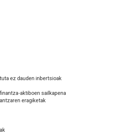
otuta ez dauden inbertsioak
, finantza-aktiboen sailkapena
rantzaren eragiketak
tak