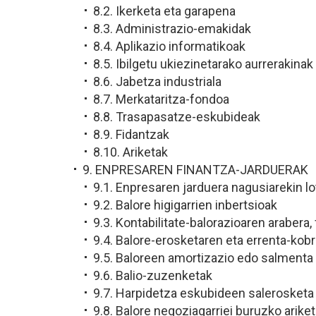
8.2. Ikerketa eta garapena
8.3. Administrazio-emakidak
8.4. Aplikazio informatikoak
8.5. Ibilgetu ukiezinetarako aurrerakinak
8.6. Jabetza industriala
8.7. Merkataritza-fondoa
8.8. Trasapasatze-eskubideak
8.9. Fidantzak
8.10. Ariketak
9. ENPRESAREN FINANTZA-JARDUERAK
9.1. Enpresaren jarduera nagusiarekin l
9.2. Balore higigarrien inbertsioak
9.3. Kontabilitate-balorazioaren arabera
9.4. Balore-erosketaren eta errenta-kob
9.5. Baloreen amortizazio edo salmenta
9.6. Balio-zuzenketak
9.7. Harpidetza eskubideen salerosketa
9.8. Balore negoziagarriei buruzko arike