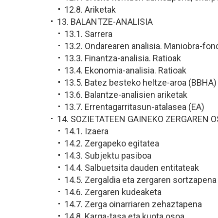
12.8. Ariketak
13. BALANTZE-ANALISIA
13.1. Sarrera
13.2. Ondarearen analisia. Maniobra-fon
13.3. Finantza-analisia. Ratioak
13.4. Ekonomia-analisia. Ratioak
13.5. Batez besteko heltze-aroa (BBHA)
13.6. Balantze-analisien ariketak
13.7. Errentagarritasun-atalasea (EA)
14. SOZIETATEEN GAINEKO ZERGAREN O
14.1. Izaera
14.2. Zergapeko egitatea
14.3. Subjektu pasiboa
14.4. Salbuetsita dauden entitateak
14.5. Zergaldia eta zergaren sortzapena
14.6. Zergaren kudeaketa
14.7. Zerga oinarriaren zehaztapena
14.8. Karga-tasa eta kuota osoa