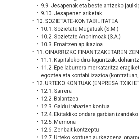
9.9. Jesapenak eta beste antzeko jaulk
9.10. Jesapenen ariketak
10. SOZIETATE-KONTABILITATEA
10.1. Sozietate Mugatuak (S.M.)
10.2. Sozietate Anonimoak (S.A.)
10.3. Emaitzen aplikazioa
11. OINARRIZKO FINANTZAKETAREN ZEN
11.1. Kapitaleko diru-laguntzak, dohaint
11.2. Epe laburrera merkataritza eragik
egoztea eta kontabilizazioa (kontratuan
12. URTEKO KONTUAK (ENPRESA TXIKI E
12.1. Sarrera
12.2. Balantzea
12.3. Galdu irabazien kontua
12.4. Ekitaldiko ondare garbian izandak
12.5. Memoria
12.6. Zenbait kontzeptu
12.7. Urteko kontuen aurkezpena, onarpe