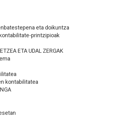
enbatestepena eta doikuntza
ontabilitate-printzipioak
ETZEA ETA UDAL ZERGAK
stema
litatea
n kontabilitatea
INGA
esetan