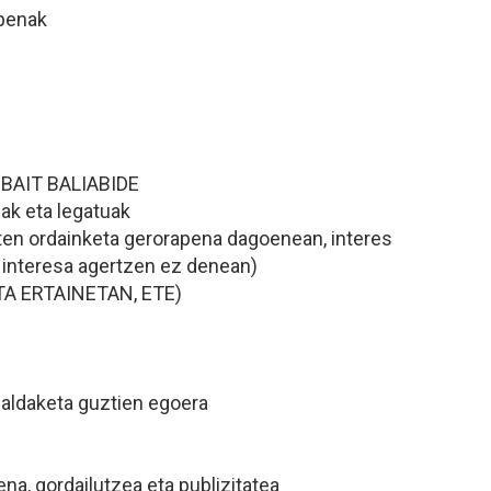
ipenak
BAIT BALIABIDE
zak eta legatuak
eten ordainketa gerorapena dagoenean, interes
, interesa agertzen ez denean)
TA ERTAINETAN, ETE)
o aldaketa guztien egoera
na, gordailutzea eta publizitatea