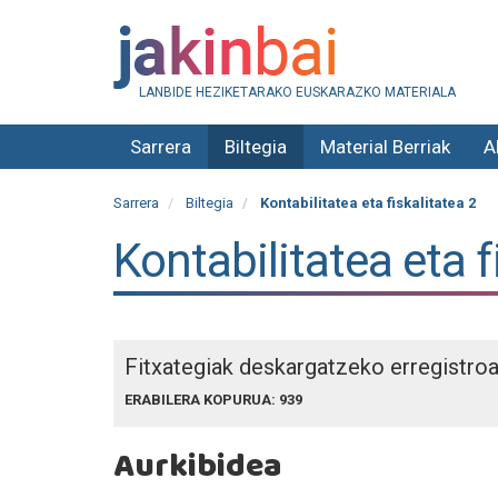
LANBIDE HEZIKETARAKO EUSKARAZKO MATERIALA
Sarrera
Biltegia
Material Berriak
A
Sarrera
Biltegia
Kontabilitatea eta fiskalitatea 2
Kontabilitatea eta f
Fitxategiak deskargatzeko erregistro
ERABILERA KOPURUA: 939
Aurkibidea