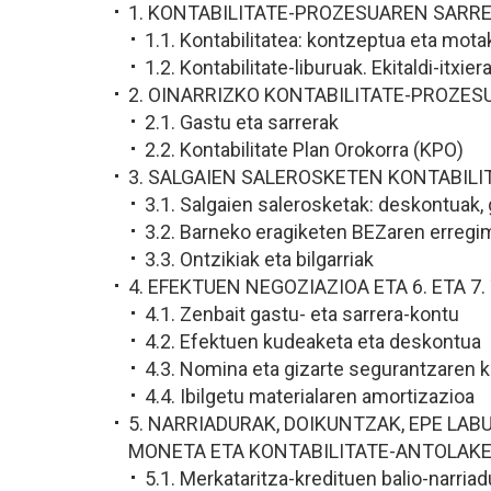
1. KONTABILITATE-PROZESUAREN SARR
1.1. Kontabilitatea: kontzeptua eta mota
1.2. Kontabilitate-liburuak. Ekitaldi-itxie
2. OINARRIZKO KONTABILITATE-PROZES
2.1. Gastu eta sarrerak
2.2. Kontabilitate Plan Orokorra (KPO)
3. SALGAIEN SALEROSKETEN KONTABILI
3.1. Salgaien salerosketak: deskontuak, g
3.2. Barneko eragiketen BEZaren erregim
3.3. Ontzikiak eta bilgarriak
4. EFEKTUEN NEGOZIAZIOA ETA 6. ETA 
4.1. Zenbait gastu- eta sarrera-kontu
4.2. Efektuen kudeaketa eta deskontua
4.3. Nomina eta gizarte segurantzaren 
4.4. Ibilgetu materialaren amortizazioa
5. NARRIADURAK, DOIKUNTZAK, EPE LAB
MONETA ETA KONTABILITATE-ANTOLAKE
5.1. Merkataritza-kredituen balio-narria