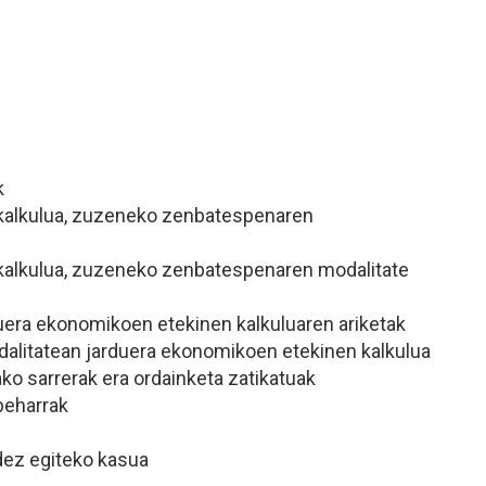
k
kalkulua, zuzeneko zenbatespenaren
kalkulua, zuzeneko zenbatespenaren modalitate
duera ekonomikoen etekinen kalkuluaren ariketak
alitatean jarduera ekonomikoen etekinen kalkulua
ako sarrerak era ordainketa zatikatuak
ebeharrak
dez egiteko kasua