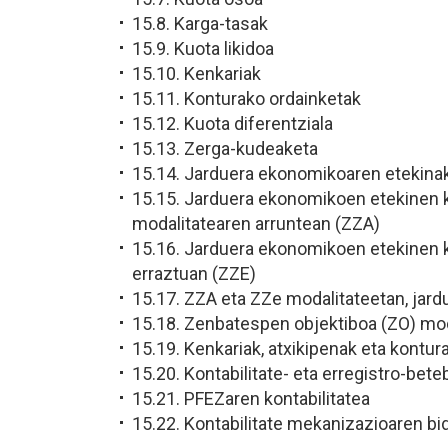
15.8. Karga-tasak
15.9. Kuota likidoa
15.10. Kenkariak
15.11. Konturako ordainketak
15.12. Kuota diferentziala
15.13. Zerga-kudeaketa
15.14. Jarduera ekonomikoaren etekina
15.15. Jarduera ekonomikoen etekinen 
modalitatearen arruntean (ZZA)
15.16. Jarduera ekonomikoen etekinen 
erraztuan (ZZE)
15.17. ZZA eta ZZe modalitateetan, jar
15.18. Zenbatespen objektiboa (ZO) mod
15.19. Kenkariak, atxikipenak eta kontur
15.20. Kontabilitate- eta erregistro-bet
15.21. PFEZaren kontabilitatea
15.22. Kontabilitate mekanizazioaren bi