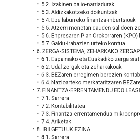
5.2. Izakinen balio-narriadurak
5.3. Aldizkakotzeko doikuntzak
5.4. Epe laburreko finantza-inbertsioak
5.5. Atzerri monetan dauden salldoen z
5.6. Enpresaren Plan Orokorraren (KPO) k
5.7. Galdu-irabazien urteko kontua
6. ZERGA-SISTEMA, ZEHARKAKO ZERGAP
6.1. Espainiako eta Euskadiko zerga si
6.2. Udal zergak eta zeharkakoak
6.3. BEZaren erregimen berezien kontabi
6.4. Nazioarteko merkataritzaren BEZare
7. FINANTZA-ERRENTAMENDU EDO LEAS
7.1. Sarrera
7.2. Kontabilitatea
7.3. Finantza-errentamendua mikroenpr
7.4. Ariketak
8. IBILGETU UKIEZINA
8.1. Sarrera