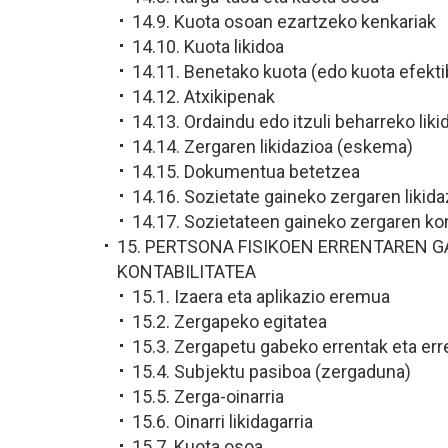
14.9. Kuota osoan ezartzeko kenkariak
14.10. Kuota likidoa
14.11. Benetako kuota (edo kuota efekti
14.12. Atxikipenak
14.13. Ordaindu edo itzuli beharreko liki
14.14. Zergaren likidazioa (eskema)
14.15. Dokumentua betetzea
14.16. Sozietate gaineko zergaren likida
14.17. Sozietateen gaineko zergaren kon
15. PERTSONA FISIKOEN ERRENTAREN 
KONTABILITATEA
15.1. Izaera eta aplikazio eremua
15.2. Zergapeko egitatea
15.3. Zergapetu gabeko errentak eta err
15.4. Subjektu pasiboa (zergaduna)
15.5. Zerga-oinarria
15.6. Oinarri likidagarria
15.7. Kuota osoa