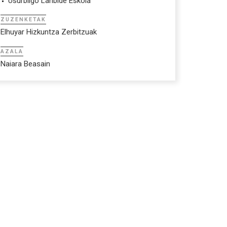
Usurbilgo Lanbide Eskola
ZUZENKETAK
Elhuyar Hizkuntza Zerbitzuak
AZALA
Naiara Beasain