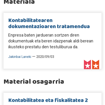
Materiala
Kontabilitatearen
dokumentazioaren tratamendua
Enpresa baten jardueran sortzen diren
dokumentuak eta beren idazpenak aldi berean
ikusteko prestatu den testuliburua da.
—
Jakinbai Laneki
2020/09/03
Material osagarria
Kontabilitatea eta fiskalitatea 2