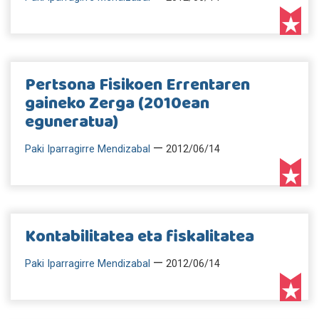
Pertsona Fisikoen Errentaren
gaineko Zerga (2010ean
eguneratua)
—
Paki Iparragirre Mendizabal
2012/06/14
Kontabilitatea eta fiskalitatea
—
Paki Iparragirre Mendizabal
2012/06/14