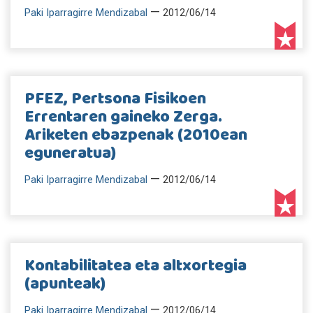
—
Paki Iparragirre Mendizabal
2012/06/14
PFEZ, Pertsona Fisikoen
Errentaren gaineko Zerga.
Ariketen ebazpenak (2010ean
eguneratua)
—
Paki Iparragirre Mendizabal
2012/06/14
Kontabilitatea eta altxortegia
(apunteak)
—
Paki Iparragirre Mendizabal
2012/06/14