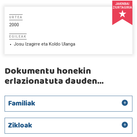
JAKINBAI
ZIURTAGIRIA
URTEA
2000
EGILEAK
Josu Izagirre eta Koldo Ulanga
Dokumentu honekin
erlazionatuta dauden...
Familiak
Zikloak