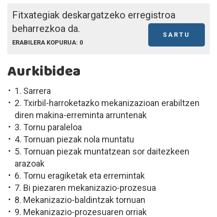
Fitxategiak deskargatzeko erregistroa
beharrezkoa da.
SARTU
ERABILERA KOPURUA: 0
Aurkibidea
1. Sarrera
2. Txirbil-harroketazko mekanizazioan erabiltzen
diren makina-erreminta arruntenak
3. Tornu paraleloa
4. Tornuan piezak nola muntatu
5. Tornuan piezak muntatzean sor daitezkeen
arazoak
6. Tornu eragiketak eta erremintak
7. Bi piezaren mekanizazio-prozesua
8. Mekanizazio-baldintzak tornuan
9. Mekanizazio-prozesuaren orriak