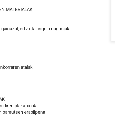
REN MATERIALAK
; gainazal, ertz eta angelu nagusiak
inkorraren atalak
AK
n diren plakatxoak
un barautsen erabilpena