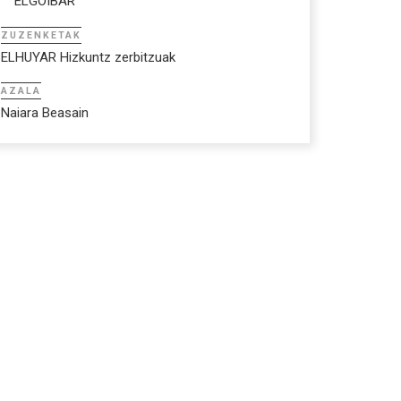
ELGOIBAR
ZUZENKETAK
ELHUYAR Hizkuntz zerbitzuak
AZALA
Naiara Beasain