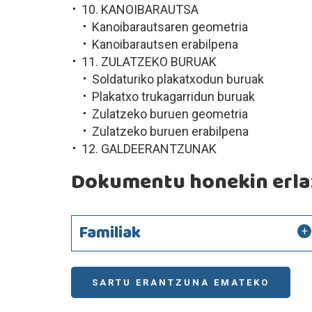
10. KANOIBARAUTSA
Kanoibarautsaren geometria
Kanoibarautsen erabilpena
11. ZULATZEKO BURUAK
Soldaturiko plakatxodun buruak
Plakatxo trukagarridun buruak
Zulatzeko buruen geometria
Zulatzeko buruen erabilpena
12. GALDEERANTZUNAK
Dokumentu honekin erlaz
Familiak
SARTU ERANTZUNA EMATEKO