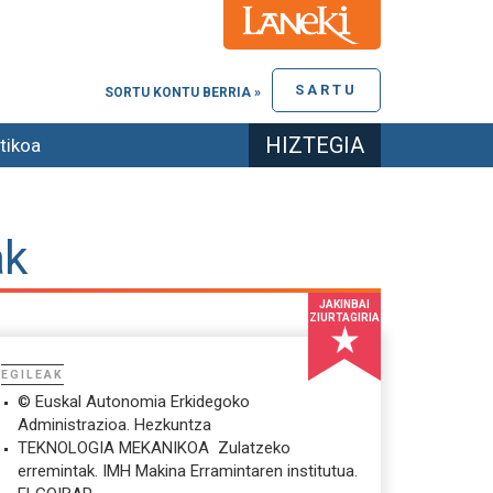
SARTU
SORTU KONTU BERRIA »
HIZTEGIA
tikoa
ak
JAKINBAI
ZIURTAGIRIA
EGILEAK
© Euskal Autonomia Erkidegoko
Administrazioa. Hezkuntza
TEKNOLOGIA MEKANIKOA  Zulatzeko
erremintak. IMH Makina Erramintaren institutua.