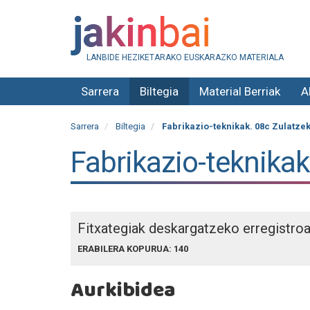
LANBIDE HEZIKETARAKO EUSKARAZKO MATERIALA
Sarrera
Biltegia
Material Berriak
A
Sarrera
Biltegia
Fabrikazio-teknikak. 08c Zulatze
Fabrikazio-teknikak
Fitxategiak deskargatzeko erregistro
ERABILERA KOPURUA: 140
Aurkibidea