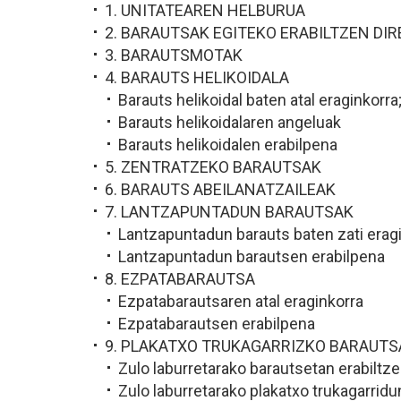
1. UNITATEAREN HELBURUA
2. BARAUTSAK EGITEKO ERABILTZEN DI
3. BARAUTSMOTAK
4. BARAUTS HELIKOIDALA
Barauts helikoidal baten atal eraginkorra
Barauts helikoidalaren angeluak
Barauts helikoidalen erabilpena
5. ZENTRATZEKO BARAUTSAK
6. BARAUTS ABEILANATZAILEAK
7. LANTZAPUNTADUN BARAUTSAK
Lantzapuntadun barauts baten zati erag
Lantzapuntadun barautsen erabilpena
8. EZPATABARAUTSA
Ezpatabarautsaren atal eraginkorra
Ezpatabarautsen erabilpena
9. PLAKATXO TRUKAGARRIZKO BARAUTS
Zulo laburretarako barautsetan erabiltze
Zulo laburretarako plakatxo trukagarrid