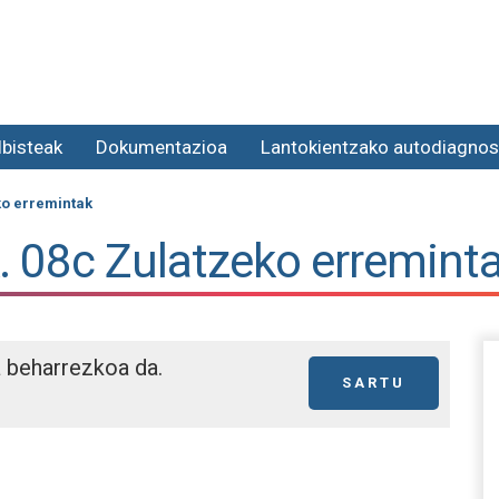
lbisteak
Dokumentazioa
Lantokientzako autodiagnos
ko erremintak
. 08c Zulatzeko erremint
a beharrezkoa da.
SARTU