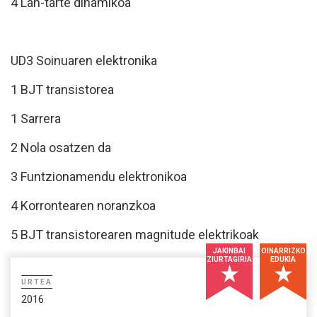
4 Lan-tarte dinamikoa
UD3 Soinuaren elektronika
1 BJT transistorea
1 Sarrera
2 Nola osatzen da
3 Funtzionamendu elektronikoa
4 Korrontearen noranzkoa
5 BJT transistorearen magnitude elektrikoak
JAKINBAI
OINARRIZKO
ZIURTAGIRIA
EDUKIA
URTEA
2016