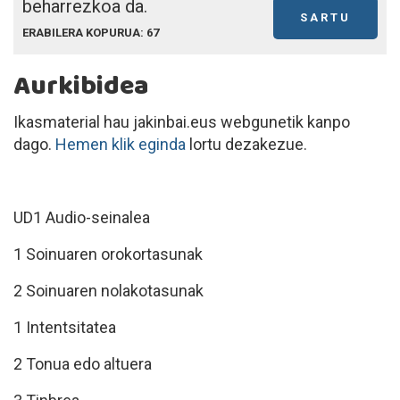
beharrezkoa da.
SARTU
ERABILERA KOPURUA: 67
Aurkibidea
Ikasmaterial hau jakinbai.eus webgunetik kanpo
dago.
Hemen klik eginda
lortu dezakezue.
UD1 Audio-seinalea
1 Soinuaren orokortasunak
2 Soinuaren nolakotasunak
1 Intentsitatea
2 Tonua edo altuera