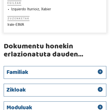
EGILEAK
Izquierdo Iturrioiz, Xabier
ZUZENKETAK
Irale-EIMA
Dokumentu honekin
erlazionatuta dauden...
Familiak
Zikloak
Moduluak