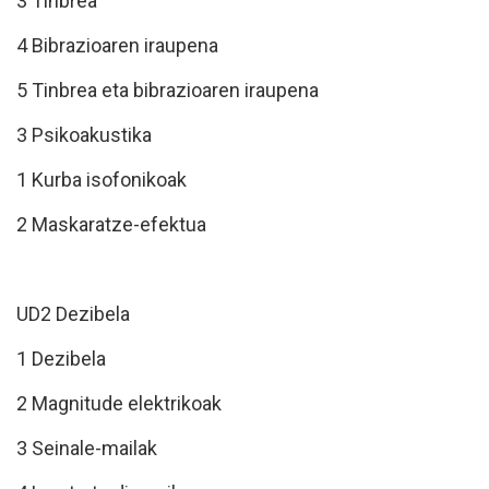
3 Tinbrea
4 Bibrazioaren iraupena
5 Tinbrea eta bibrazioaren iraupena
3 Psikoakustika
1 Kurba isofonikoak
2 Maskaratze-efektua
UD2 Dezibela
1 Dezibela
2 Magnitude elektrikoak
3 Seinale-mailak