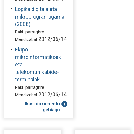
Logika digitala eta
mikroprogramagarria
(2008)
Paki Iparragirre
2012/06/14
Mendizabal
Ekipo
mikroinformatikoak
eta
telekomunikabide-
terminalak
Paki Iparragirre
2012/06/14
Mendizabal
Ikusi dokumentu
gehiago