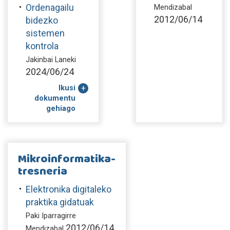
Ordenagailu
Mendizabal
2012/06/14
bidezko
sistemen
kontrola
Jakinbai Laneki
2024/06/24
Ikusi
dokumentu
gehiago
Mikroinformatika-
tresneria
Elektronika digitaleko
praktika gidatuak
Paki Iparragirre
2012/06/14
Mendizabal