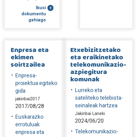
Ikusi
dokumentu
gehiago
Enpresa eta
Etxebizitzetako
ekimen
eta eraikinetako
soirtzailea
telekomunikazio-
azpiegitura
Enpresa-
komunak
proiektua egiteko
Lurreko eta
gida
sateliteko telebista-
jakinbai2017
seinaleak hartzea
2017/08/28
Jakinbai Laneki
Euskarazko
2024/06/20
errotuluak
Telekomunikazio-
enpresa eta