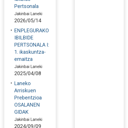
Pertsonala
Jakinbai Laneki
2026/05/14
ENPLEGURAKO
IBILBIDE
PERTSONALA I:
1. ikaskuntza-
emaitza
Jakinbai Laneki
2025/04/08
Laneko
Arriskuen
Prebentzioa
OSALANEN
GIDAK
Jakinbai Laneki
2024/09/09