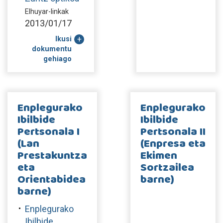
Elhuyar-linkak
2013/01/17
Ikusi
dokumentu
gehiago
Enplegurako
Enplegurako
Ibilbide
Ibilbide
Pertsonala I
Pertsonala II
(Lan
(Enpresa eta
Prestakuntza
Ekimen
eta
Sortzailea
Orientabidea
barne)
barne)
Enplegurako
Ibilbide