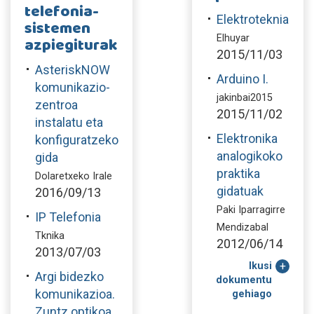
telefonia-
Elektroteknia
sistemen
Elhuyar
azpiegiturak
2015/11/03
AsteriskNOW
Arduino I.
komunikazio-
jakinbai2015
zentroa
2015/11/02
instalatu eta
Elektronika
konfiguratzeko
analogikoko
gida
praktika
Dolaretxeko Irale
gidatuak
2016/09/13
Paki Iparragirre
IP Telefonia
Mendizabal
Tknika
2012/06/14
2013/07/03
Ikusi
Argi bidezko
dokumentu
komunikazioa.
gehiago
Zuntz optikoa