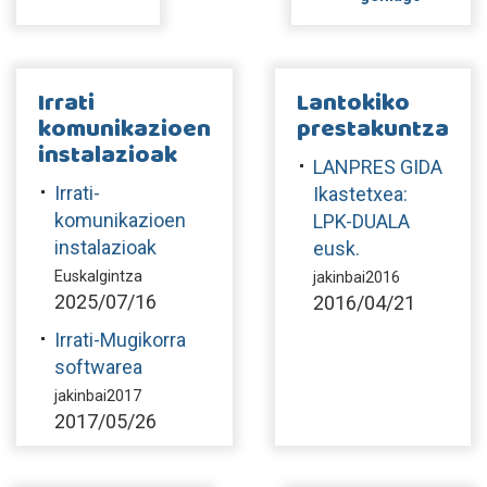
Irrati
Lantokiko
komunikazioen
prestakuntza
instalazioak
LANPRES GIDA
Irrati-
Ikastetxea:
komunikazioen
LPK-DUALA
instalazioak
eusk.
Euskalgintza
jakinbai2016
2025/07/16
2016/04/21
Irrati-Mugikorra
softwarea
jakinbai2017
2017/05/26