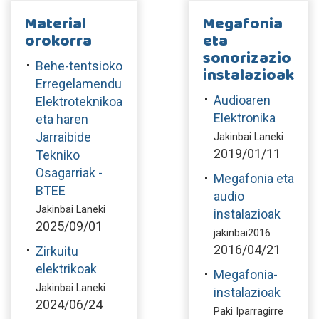
Material
Megafonia
orokorra
eta
sonorizazio
Behe-tentsioko
instalazioak
Erregelamendu
Audioaren
Elektroteknikoa
Elektronika
eta haren
Jarraibide
Jakinbai Laneki
2019/01/11
Tekniko
Osagarriak -
Megafonia eta
BTEE
audio
Jakinbai Laneki
instalazioak
2025/09/01
jakinbai2016
2016/04/21
Zirkuitu
elektrikoak
Megafonia-
Jakinbai Laneki
instalazioak
2024/06/24
Paki Iparragirre