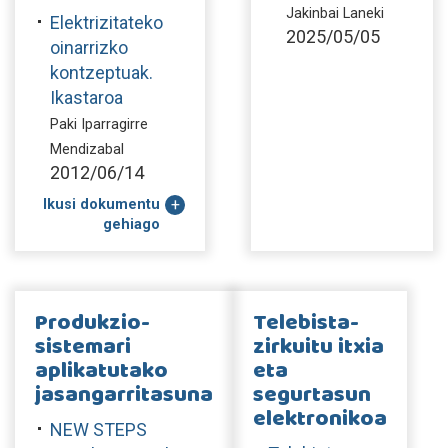
Jakinbai Laneki
Elektrizitateko
2025/05/05
oinarrizko
kontzeptuak.
Ikastaroa
Paki Iparragirre
Mendizabal
2012/06/14
Ikusi dokumentu
gehiago
Produkzio-
Telebista-
sistemari
zirkuitu itxia
aplikatutako
eta
jasangarritasuna
segurtasun
elektronikoa
NEW STEPS