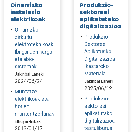
Oinarrizko
Produkzio-
instalazio
sektoreei
elektrikoak
aplikatutako
digitalizazioa
Oinarrizko
Produkzio-
zirkuitu
Sektoreei
elektroteknikoak.
Aplikaturiko
Ibilgailuen karga-
Digitalizazioa
eta abio-
Ikastaroko
sistemak
Materiala
Jakinbai Laneki
2024/06/24
Jakinbai Laneki
2025/06/12
Muntatze
Produkzio-
elektrikoak eta
sektoreei
horien
aplikatutako
mantentze-lanak
digitalizazioa
Elhuyar-linkak
testuliburua
2013/01/17