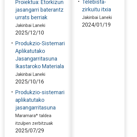
Telebista-
Proiektua: Etorkizun
zirkuitu itxia
jasangarri baterantz
urrats berriak
Jakinbai Laneki
2024/01/19
Jakinbai Laneki
2025/12/10
Produkzio-Sistemari
Aplikatutako
Jasangarritasuna
Ikastaroko Materiala
Jakinbai Laneki
2025/10/16
Produkzio-sistemari
aplikatutako
jasangarritasuna
Maramara* taldea
itzulpen zerbitzuak
2025/07/29