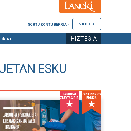
SARTU
SORTU KONTU BERRIA »
HIZTEGIA
tikoa
PUETAN ESKU
JAKINBAI
OINARRIZKO
ZIURTAGIRIA
EDUKIA