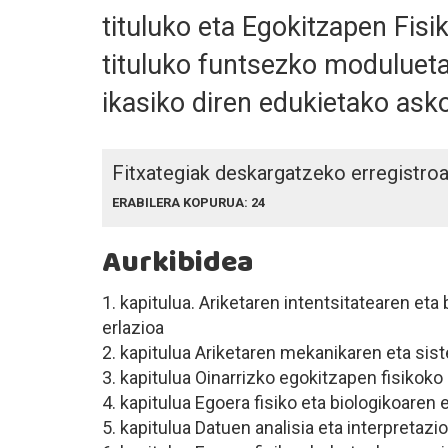
tituluko eta Egokitzapen Fisi
tituluko funtsezko moduluetak
ikasiko diren edukietako asko
Fitxategiak deskargatzeko erregistro
ERABILERA KOPURUA: 24
Aurkibidea
1. kapitulua. Ariketaren intentsitatearen et
erlazioa
2. kapitulua Ariketaren mekanikaren eta si
3. kapitulua Oinarrizko egokitzapen fisikok
4. kapitulua Egoera fisiko eta biologikoaren
5. kapitulua Datuen analisia eta interpretazi