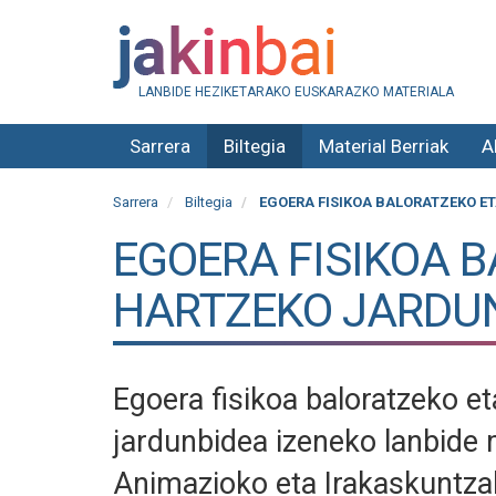
LANBIDE HEZIKETARAKO EUSKARAZKO MATERIALA
Sarrera
Biltegia
Material Berriak
A
Sarrera
Biltegia
EGOERA FISIKOA BALORATZEKO E
EGOERA FISIKOA 
HARTZEKO JARDU
Egoera fisikoa baloratzeko et
jardunbidea izeneko lanbide 
Animazioko eta Irakaskuntzak