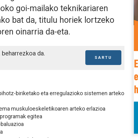
koko goi-mailako teknikariaren
o bat da, titulu horiek lortzeko
ren oinarria da-eta.
a beharrezkoa da.
SARTU
a bihotz-biriketako eta erregulazioko sistemen arteko
stema muskuloeskeletikoaren arteko erlazioa
o programak egitea
 ebaluazioa
oa