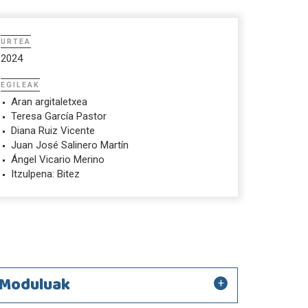
URTEA
2024
EGILEAK
Aran argitaletxea
Teresa García Pastor
Diana Ruiz Vicente
Juan José Salinero Martín
Ángel Vicario Merino
Itzulpena: Bitez
Moduluak