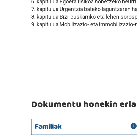
6. kapitulua Egoera fisikoa hobetzeko neurri
7. kapitulua Urgentzia bateko laguntzaren h
8. kapitulua Bizi-euskarriko eta lehen soros
9. kapitulua Mobilizazio- eta immobilizazi
Dokumentu honekin erlaz
Familiak