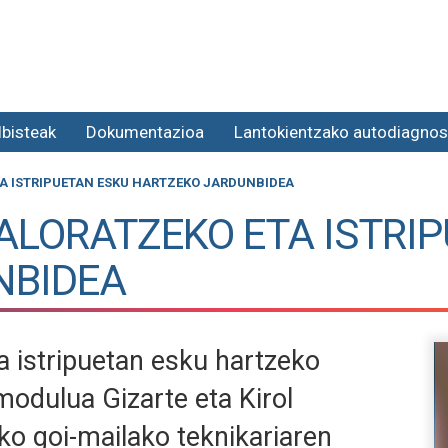
lbisteak
Dokumentazioa
Lantokientzako autodiagnos
TA ISTRIPUETAN ESKU HARTZEKO JARDUNBIDEA
BALORATZEKO ETA ISTRI
NBIDEA
a istripuetan esku hartzeko
modulua Gizarte eta Kirol
o goi-mailako teknikariaren