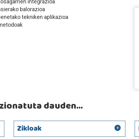
 osagarrien integrazioa
asierako balorazioa
penetako tekniken aplikazioa
o-metodoak
ionatuta dauden...
Zikloak