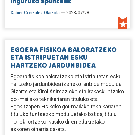
inguruko apunteak
—
Xabier Gonzalez Olaizola
2023/07/28
EGOERA FISIKOA BALORATZEKO
ETA ISTRIPUETAN ESKU
HARTZEKO JARDUNBIDEA
Egoera fisikoa baloratzeko eta istripuetan esku
hartzeko jardunbidea izeneko lanbide modulua
Gizarte eta Kirol Animazioko eta Irakaskuntzako
goi-mailako teknikariaren tituluko eta
Egokitzapen Fisikoko goi-mailako teknikariaren
tituluko funtsezko moduluetako bat da, titulu
horiek lortzeko ikasiko diren edukietako
askoren oinarria da-eta.