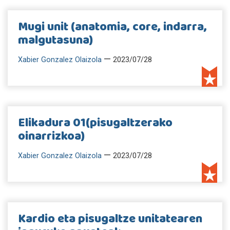
Mugi unit (anatomia, core, indarra,
malgutasuna)
—
Xabier Gonzalez Olaizola
2023/07/28
Elikadura 01(pisugaltzerako
oinarrizkoa)
—
Xabier Gonzalez Olaizola
2023/07/28
Kardio eta pisugaltze unitatearen